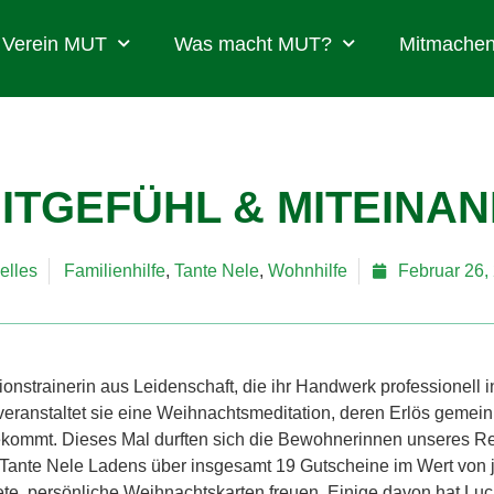
Verein MUT
Was macht MUT?
Mitmachen
MITGEFÜHL & MITEINA
elles
Familienhilfe
,
Tante Nele
,
Wohnhilfe
Februar 26,
tionstrainerin aus Leidenschaft, die ihr Handwerk professionell in
 veranstaltet sie eine Weihnachtsmeditation, deren Erlös gemei
ommt. Dieses Mal durften sich die Bewohnerinnen unseres R
 Tante Nele Ladens über insgesamt 19 Gutscheine im Wert von 
tete, persönliche Weihnachtskarten freuen. Einige davon hat Luc