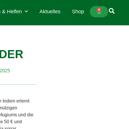
0
 & Helfen
Aktuelles
Shop
NDER
 2025
 Indien erlernt
nnützigen
efugiums und die
je 50 € und
ia sogar