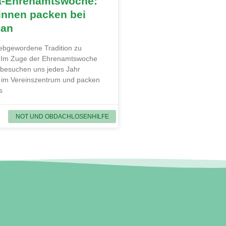
a-Ehrenamtswoche:
innen packen bei
 an
liebgewordene Tradition zu
. Im Zuge der Ehrenamtswoche
 besuchen uns jedes Jahr
 im Vereinszentrum und packen
s
NOT UND OBDACHLOSENHILFE