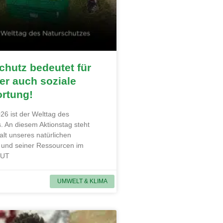
hutz bedeutet für
r auch soziale
ortung!
26 ist der Welttag des
. An diesem Aktionstag steht
alt unseres natürlichen
und seiner Ressourcen im
MUT
UMWELT & KLIMA