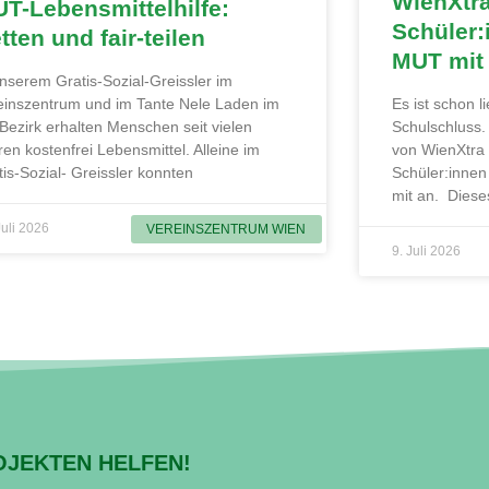
WienXtr
T-Lebensmittelhilfe:
Schüler:
tten und fair-teilen
MUT mit
unserem Gratis-Sozial-Greissler im
einszentrum und im Tante Nele Laden im
Es ist schon 
 Bezirk erhalten Menschen seit vielen
Schulschluss
ren kostenfrei Lebensmittel. Alleine im
von WienXtra
tis-Sozial- Greissler konnten
Schüler:innen
mit an. Diese
Juli 2026
VEREINSZENTRUM WIEN
9. Juli 2026
OJEKTEN HELFEN!