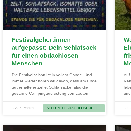
Festivalgeher:innen
Wa
aufgepasst: Dein Schlafsack
Ei
für einen obdachlosen
fr
Menschen
Mo
Die Festivalsaison ist in vollem Gange. Und
Auf
immer wieder hören wir davon, dass am Ende
Rah
gut erhaltene Zelte, Schlafsäcke, also die
leb
gesamte Campingausrüstung von Leuten
und
3. August 2026
30. 
NOT UND OBDACHLOSENHILFE