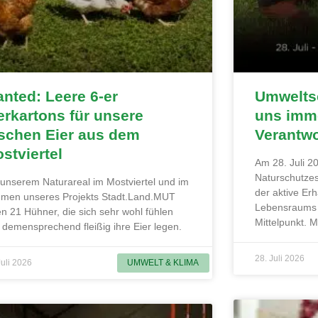
nted: Leere 6-er
Umweltsc
erkartons für unsere
uns imme
ischen Eier aus dem
Verantw
stviertel
Am 28. Juli 20
Naturschutzes
 unserem Naturareal im Mostviertel und im
der aktive Erh
men unseres Projekts Stadt.Land.MUT
Lebensraums 
en 21 Hühner, die sich sehr wohl fühlen
Mittelpunkt. 
 demensprechend fleißig ihre Eier legen.
28. Juli 2026
Juli 2026
UMWELT & KLIMA