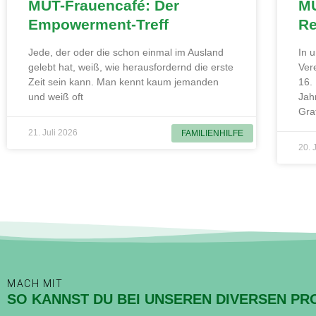
MUT-Frauencafé: Der
MU
Empowerment-Treff
Re
Jede, der oder die schon einmal im Ausland
In 
gelebt hat, weiß, wie herausfordernd die erste
Ver
Zeit sein kann. Man kennt kaum jemanden
16.
und weiß oft
Jah
Gra
21. Juli 2026
FAMILIENHILFE
20. 
MACH MIT
SO KANNST DU BEI UNSEREN DIVERSEN PR