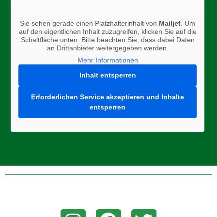
Sie sehen gerade einen Platzhalterinhalt von
Mailjet
. Um
auf den eigentlichen Inhalt zuzugreifen, klicken Sie auf die
Schaltfläche unten. Bitte beachten Sie, dass dabei Daten
an Drittanbieter weitergegeben werden.
Mehr Informationen
Inhalt entsperren
Erforderlichen Service akzeptieren und Inhalte
entsperren
Folge uns auf Instagram, Facebook, oder Twitter um aktuelle
News zu erhalten!