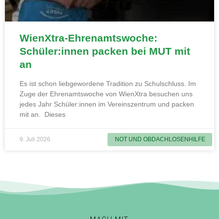
WienXtra-Ehrenamtswoche:
Schüler:innen packen bei MUT mit
an
Es ist schon liebgewordene Tradition zu Schulschluss. Im
Zuge der Ehrenamtswoche von WienXtra besuchen uns
jedes Jahr Schüler:innen im Vereinszentrum und packen
mit an. Dieses
9. Juli 2026
NOT UND OBDACHLOSENHILFE