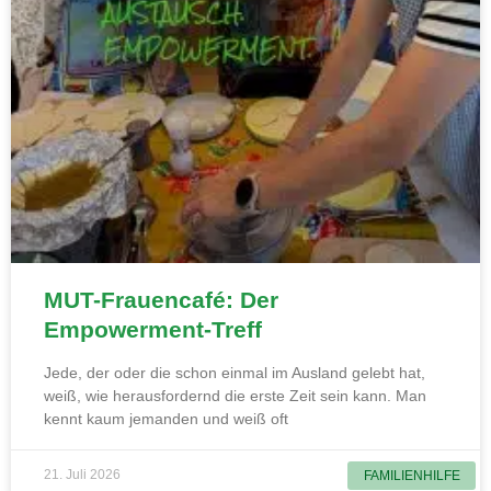
MUT-Frauencafé: Der
Empowerment-Treff
Jede, der oder die schon einmal im Ausland gelebt hat,
weiß, wie herausfordernd die erste Zeit sein kann. Man
kennt kaum jemanden und weiß oft
21. Juli 2026
FAMILIENHILFE