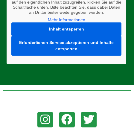
auf den eigentlichen Inhalt zuzugreifen, klicken Sie auf die
Schaltfläche unten. Bitte beachten Sie, dass dabei Daten
an Drittanbieter weitergegeben werden.
Mehr Informationen
Inhalt entsperren
Erforderlichen Service akzeptieren und Inhalte
entsperren
Folge uns auf Instagram, Facebook, oder Twitter um aktuelle
News zu erhalten!