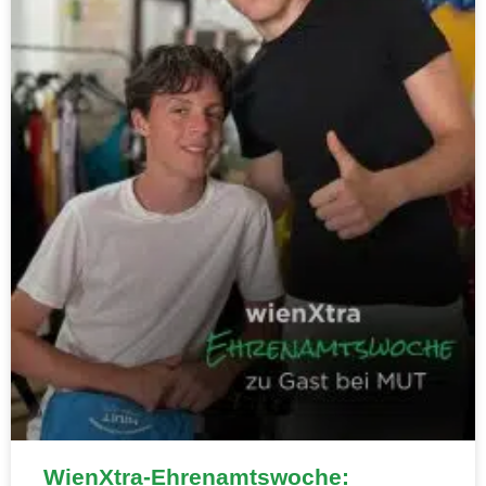
WienXtra-Ehrenamtswoche: