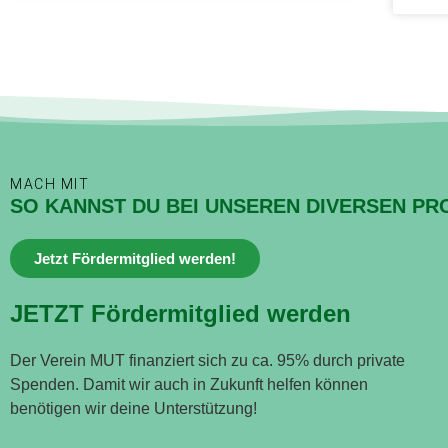
MACH MIT
SO KANNST DU BEI UNSEREN DIVERSEN PR
Jetzt Fördermitglied werden!
JETZT Fördermitglied werden
Der Verein MUT finanziert sich zu ca. 95% durch private
Spenden. Damit wir auch in Zukunft helfen können
benötigen wir deine Unterstützung!