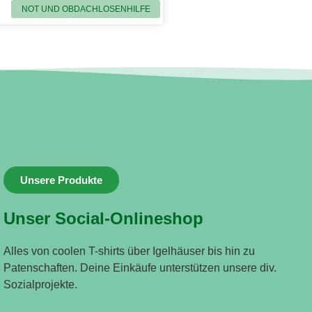
NOT UND OBDACHLOSENHILFE
Unsere Produkte
Unser Social-Onlineshop
Alles von coolen T-shirts über Igelhäuser bis hin zu
Patenschaften. Deine Einkäufe unterstützen unsere div.
Sozialprojekte.