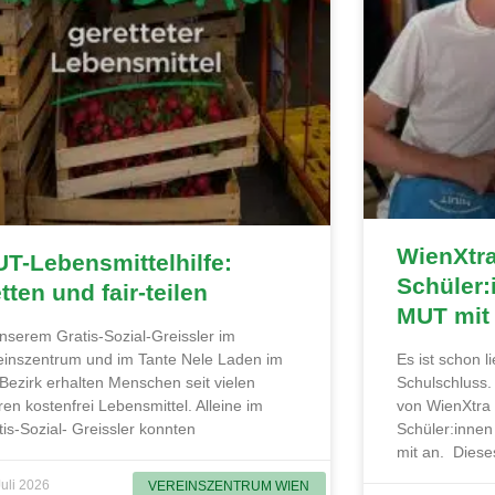
WienXtr
T-Lebensmittelhilfe:
Schüler:
tten und fair-teilen
MUT mit
unserem Gratis-Sozial-Greissler im
einszentrum und im Tante Nele Laden im
Es ist schon 
 Bezirk erhalten Menschen seit vielen
Schulschluss
ren kostenfrei Lebensmittel. Alleine im
von WienXtra
tis-Sozial- Greissler konnten
Schüler:innen
mit an. Diese
Juli 2026
VEREINSZENTRUM WIEN