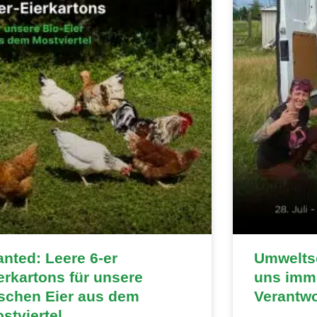
nted: Leere 6-er
Umweltsc
erkartons für unsere
uns imme
ischen Eier aus dem
Verantw
stviertel