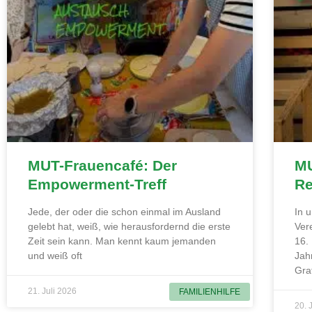
MUT-Frauencafé: Der
MU
Empowerment-Treff
Re
Jede, der oder die schon einmal im Ausland
In 
gelebt hat, weiß, wie herausfordernd die erste
Ver
Zeit sein kann. Man kennt kaum jemanden
16.
und weiß oft
Jah
Gra
21. Juli 2026
FAMILIENHILFE
20. 