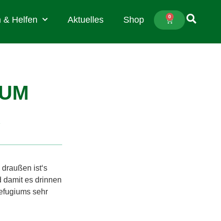
0
 & Helfen
Aktuelles
Shop
IUM
1
 draußen ist‘s
d damit es drinnen
Refugiums sehr