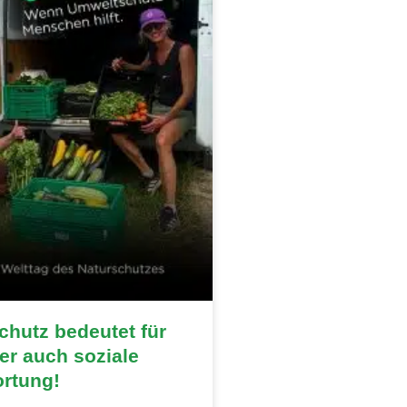
hutz bedeutet für
r auch soziale
ortung!