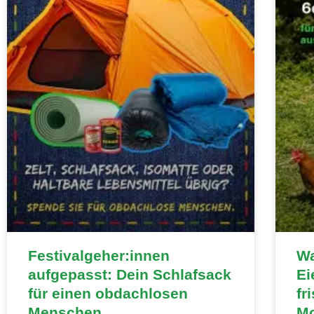
Festivalgeher:innen
Wa
aufgepasst: Dein Schlafsack
Ei
für einen obdachlosen
fr
Menschen
Mo