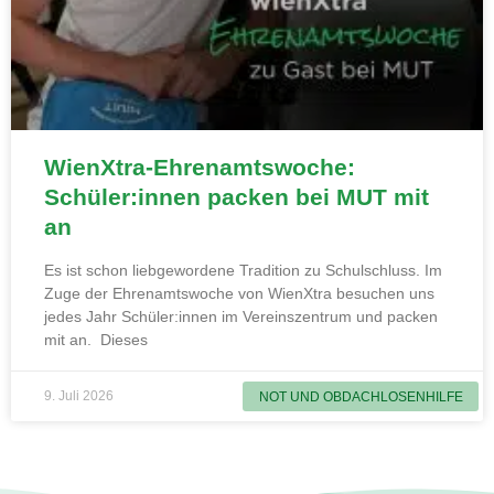
WienXtra-Ehrenamtswoche:
Schüler:innen packen bei MUT mit
an
Es ist schon liebgewordene Tradition zu Schulschluss. Im
Zuge der Ehrenamtswoche von WienXtra besuchen uns
jedes Jahr Schüler:innen im Vereinszentrum und packen
mit an. Dieses
9. Juli 2026
NOT UND OBDACHLOSENHILFE