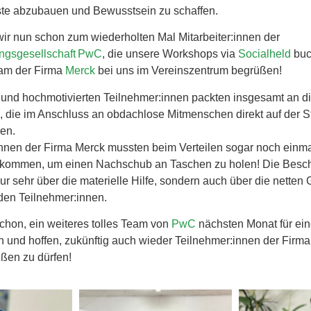
te abzubauen und Bewusstsein zu schaffen.
 wir nun schon zum wiederholten Mal Mitarbeiter:innen der
ungsgesellschaft PwC
, die unsere Workshops via
Socialheld
buc
eam der Firma
Merck
bei uns im Vereinszentrum begrüßen!
 und hochmotivierten Teilnehmer:innen packten insgesamt an d
 die im Anschluss an obdachlose Mitmenschen direkt auf der S
den.
:innen der Firma Merck mussten beim Verteilen sogar noch einma
 kommen, um einen Nachschub an Taschen zu holen! Die Besch
nur sehr über die materielle Hilfe, sondern auch über die netten
den Teilnehmer:innen.
schon, ein weiteres tolles Team von
PwC
nächsten Monat für e
n und hoffen, zukünftig auch wieder Teilnehmer:innen der Firm
ßen zu dürfen!