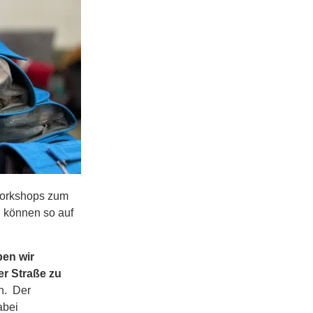
 Workshops zum
n können so auf
n!
ben wir
r Straße zu
n. Der
abei