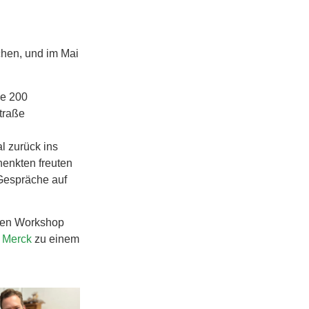
hen, und im Mai
ie 200
traße
l zurück ins
enkten freuten
 Gespräche auf
inen Workshop
a
Merck
zu einem