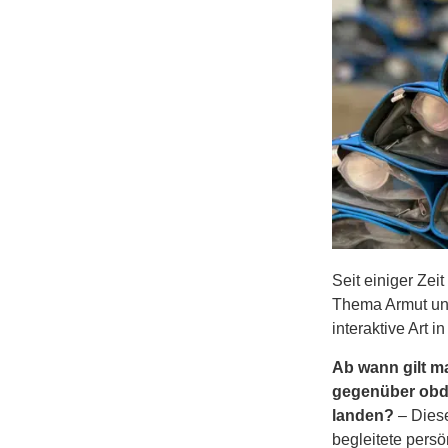
Seit einiger Ze
Thema Armut und
interaktive Art 
Ab wann gilt m
gegenüber obda
landen?
– Dies
begleitete pers