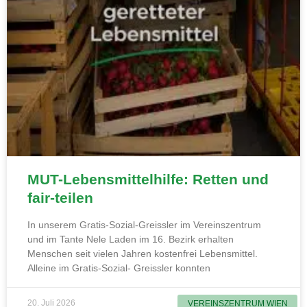
MUT-Lebensmittelhilfe: Retten und
fair-teilen
In unserem Gratis-Sozial-Greissler im Vereinszentrum
und im Tante Nele Laden im 16. Bezirk erhalten
Menschen seit vielen Jahren kostenfrei Lebensmittel.
Alleine im Gratis-Sozial- Greissler konnten
20. Juli 2026
VEREINSZENTRUM WIEN