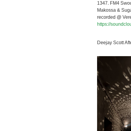
1347. FM4 Swo
Makossa & Suga
recorded @ Ver
https://soundc
Deejay Scott Aft