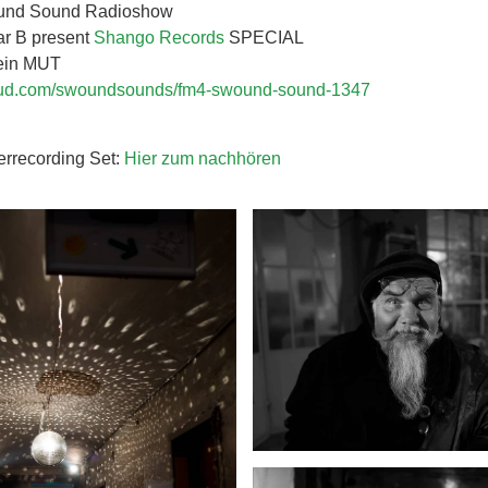
und Sound Radioshow
r B present
Shango Records
SPECIAL
ein MUT
loud.com/swoundsounds/fm4-swound-sound-1347
errecording Set:
Hier zum nachhören