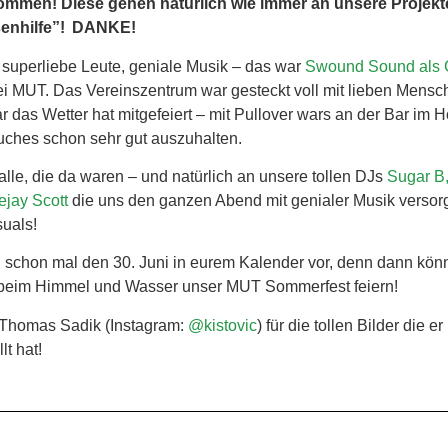
en! Diese gehen natürlich wie immer an unsere Projekte 
enhilfe”! DANKE!
 superliebe Leute, geniale Musik – das war
Swound Sound als C
i MUT. Das Vereinszentrum war gesteckt voll mit lieben Mensc
 das Wetter hat mitgefeiert – mit Pullover wars an der Bar im H
ches schon sehr gut auszuhalten.
lle, die da waren – und natürlich an unsere tollen DJs
Sugar B
jay Scott
die uns den ganzen Abend mit genialer Musik versor
isuals!
 schon mal den 30. Juni in eurem Kalender vor, denn dann könnt
eim Himmel und Wasser unser MUT Sommerfest feiern!
 Thomas Sadik (Instagram:
@kistovic
) für die tollen Bilder die e
lt hat!