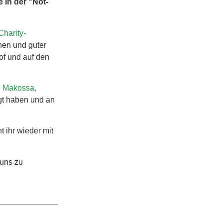
in der “Not-
harity-
hen und guter
of und auf den
, Makossa,
gt haben und an
 ihr wieder mit
r uns zu