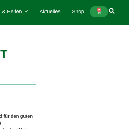
0
 & Helfen
Aktuelles
Shop
T
d für den guten
s