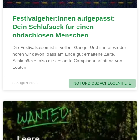
Festivalgeher:innen aufgepasst:
Dein Schlafsack für einen
obdachlosen Menschen
Die Festivalsaison ist in vollem Gange. Und immer wieder
hören wir davon, dass am Ende gut erhaltene Zelte,
Schlafsäcke, also die gesamte Campingausrüstung von
Leuten
3. August 2026
NOT UND OBDACHLOSENHILFE