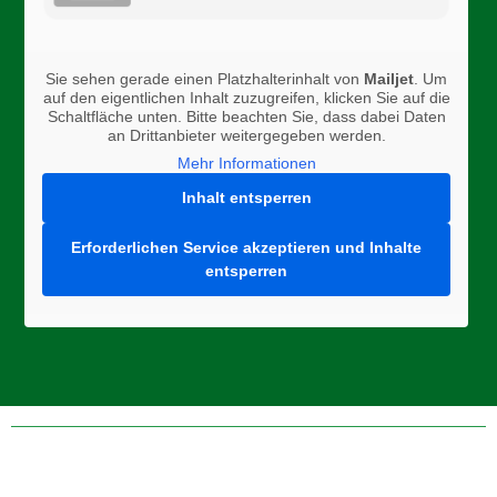
Sie sehen gerade einen Platzhalterinhalt von
Mailjet
. Um
auf den eigentlichen Inhalt zuzugreifen, klicken Sie auf die
Schaltfläche unten. Bitte beachten Sie, dass dabei Daten
an Drittanbieter weitergegeben werden.
Mehr Informationen
Inhalt entsperren
Erforderlichen Service akzeptieren und Inhalte
entsperren
Folge uns auf Instagram, Facebook, oder Twitter um aktuelle
News zu erhalten!