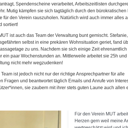
ntragt, Spendenscheine verarbeitet, Arbeitszeitlisten durchge
ehr. Mutig kämpfen sie sich tagtäglich durch den bürokratische
e für den Verein rauszuholen. Natürlich wird auch immer alles a
 sortiert!
 MUT ist auch das Team der Verwaltung bunt gemischt. Stefanie
gefährten selbst in eine prekären Wohnsituation geriet, fand ü
assagetage zu uns. Nachdem sie sich einige Zeit ehrenamtlich 
 für ein paar Wochenstunden an. Mittlerweile arbeitet sie 25h und
ltung nicht mehr wegzudenken!
eam ist jedoch nicht nur der richtige Ansprechpartner für alle
en Fragen und beantwortet täglich Emails und Anrufe von Intere
tzer*innen, sie zaubern mit ihrer stets guten Laune auch allen 
Für den Verein MUT arbeit
Herzen gern weil meine A
wertgeschätzt wird und ich