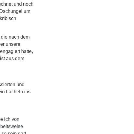
rechnet und noch
n Dschungel um
kribisch
, die nach dem
ber unsere
engagiert hatte,
 ist aus dem
ssierten und
ein Lächeln ins
e ich von
rbeitsweise
 so sein darf