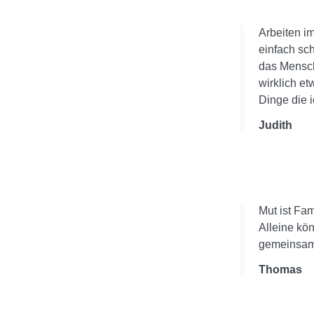
Arbeiten im
einfach sc
das Mensch
wirklich et
Dinge die i
Judith
Mut ist Fami
Alleine kö
gemeinsam 
Thomas