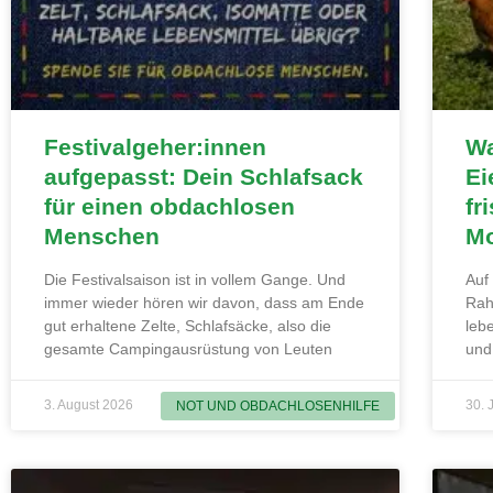
Festivalgeher:innen
Wa
aufgepasst: Dein Schlafsack
Ei
für einen obdachlosen
fr
Menschen
Mo
Die Festivalsaison ist in vollem Gange. Und
Auf
immer wieder hören wir davon, dass am Ende
Rah
gut erhaltene Zelte, Schlafsäcke, also die
leb
gesamte Campingausrüstung von Leuten
und
3. August 2026
30. 
NOT UND OBDACHLOSENHILFE