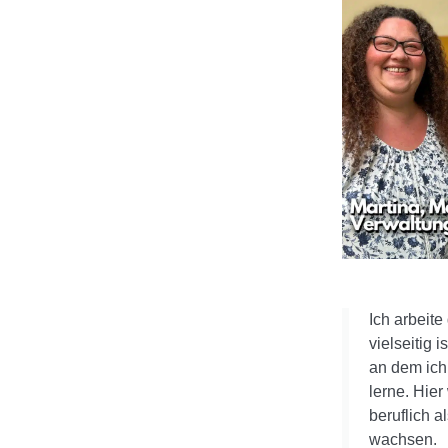
Ich arbeit
vielseitig i
an dem ich
lerne. Hie
beruflich a
wachsen.