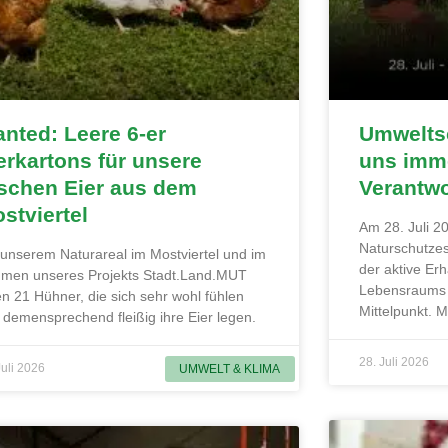
nted: Leere 6-er
Umweltsc
erkartons für unsere
uns imme
ischen Eier aus dem
Verantw
stviertel
Am 28. Juli 20
Naturschutzes
 unserem Naturareal im Mostviertel und im
der aktive Erh
men unseres Projekts Stadt.Land.MUT
Lebensraums 
en 21 Hühner, die sich sehr wohl fühlen
Mittelpunkt. 
 demensprechend fleißig ihre Eier legen.
28. Juli 2026
Juli 2026
UMWELT & KLIMA