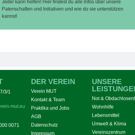
Jeder kann helfen! Hier findest du alle Infos über unsere
Patenschaften und Initiativen und wie du sie unterstützen
kannst!
T
DER VEREIN
UNSERE
LEISTUNGE
Verein MUT
7/3/1
Not & Obdachlosenh
Kontakt & Team
rein-mut.eu
Wohnhilfe
Praktika und Jobs
Lebensmittel
AGB
Umwelt & Klima
Datenschutz
000 0071
Vereinszentrum
Impressum