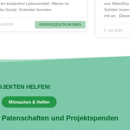
ren kostenfrei Lebensmittel. Alleine im
von WienXtra
tis-Sozial- Greissler konnten
Schüler:innen
mit an. Diese
Juli 2026
VEREINSZENTRUM WIEN
9. Juli 2026
OJEKTEN HELFEN!
Mitmachen & Helfen
Patenschaften und Projektspenden