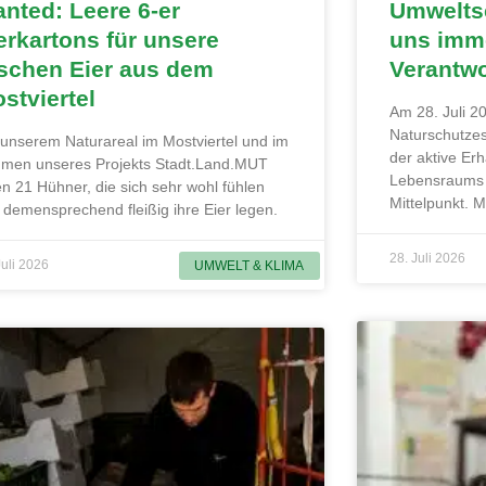
nted: Leere 6-er
Umweltsc
erkartons für unsere
uns imme
ischen Eier aus dem
Verantw
stviertel
Am 28. Juli 20
Naturschutzes
 unserem Naturareal im Mostviertel und im
der aktive Erh
men unseres Projekts Stadt.Land.MUT
Lebensraums 
en 21 Hühner, die sich sehr wohl fühlen
Mittelpunkt. 
 demensprechend fleißig ihre Eier legen.
28. Juli 2026
Juli 2026
UMWELT & KLIMA