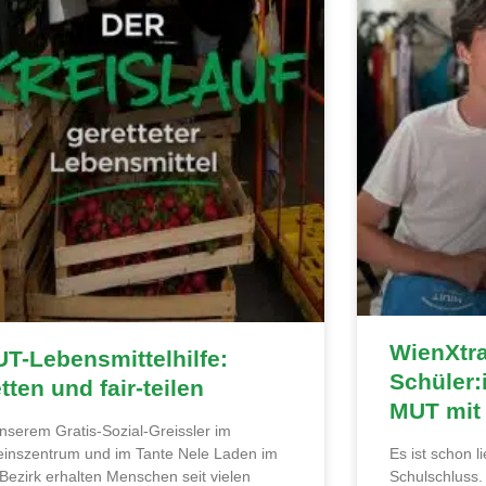
WienXtr
T-Lebensmittelhilfe:
Schüler:
tten und fair-teilen
MUT mit
unserem Gratis-Sozial-Greissler im
einszentrum und im Tante Nele Laden im
Es ist schon 
 Bezirk erhalten Menschen seit vielen
Schulschluss