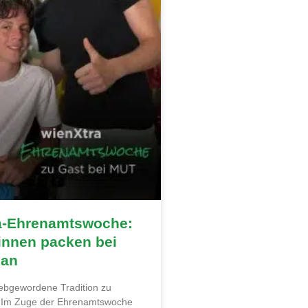
a-Ehrenamtswoche:
innen packen bei
 an
liebgewordene Tradition zu
. Im Zuge der Ehrenamtswoche