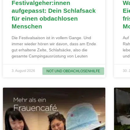
Festivalgeher:innen
Wa
aufgepasst: Dein Schlafsack
Ei
für einen obdachlosen
fr
Menschen
Mo
Die Festivalsaison ist in vollem Gange. Und
Auf
immer wieder hören wir davon, dass am Ende
Rah
gut erhaltene Zelte, Schlafsäcke, also die
leb
gesamte Campingausrüstung von Leuten
und
3. August 2026
30. 
NOT UND OBDACHLOSENHILFE