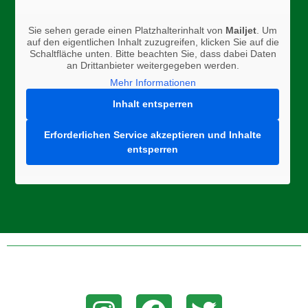
Sie sehen gerade einen Platzhalterinhalt von
Mailjet
. Um
auf den eigentlichen Inhalt zuzugreifen, klicken Sie auf die
Schaltfläche unten. Bitte beachten Sie, dass dabei Daten
an Drittanbieter weitergegeben werden.
Mehr Informationen
Inhalt entsperren
Erforderlichen Service akzeptieren und Inhalte
entsperren
Folge uns auf Instagram, Facebook, oder Twitter um aktuelle
News zu erhalten!