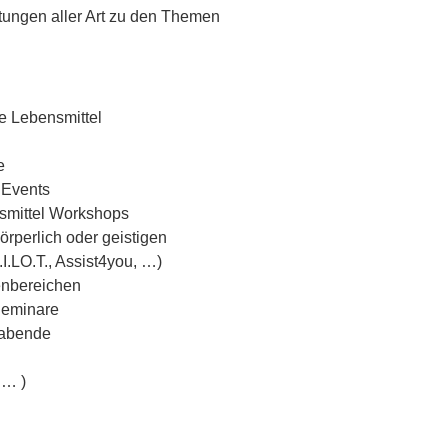
ltungen aller Art zu den Themen
e Lebensmittel
e
 Events
tsmittel Workshops
rperlich oder geistigen
I.LO.T., Assist4you, …)
enbereichen
Seminare
sabende
 … )