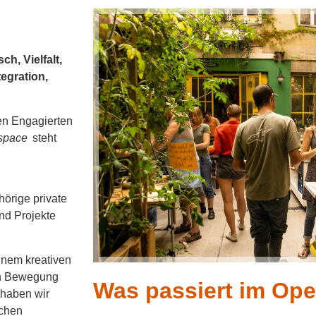
ch, Vielfalt,
egration,
en Engagierten
space
steht
örige private
und Projekte
inem kreativen
 in Bewegung
Was passiert im Op
 haben wir
ichen