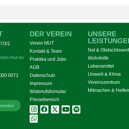
T
DER VEREIN
UNSERE
LEISTUNGE
Verein MUT
7/3/1
Not & Obdachlosenh
Kontakt & Team
rein-mut.eu
Wohnhilfe
Praktika und Jobs
Lebensmittel
AGB
Umwelt & Klima
Datenschutz
000 0071
Vereinszentrum
Impressum
Mitmachen & Helfe
Widerrufsformular
Pressebereich
beenden