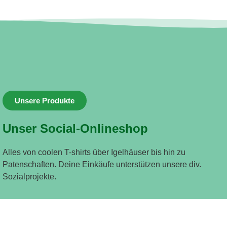
Unsere Produkte
Unser Social-Onlineshop
Alles von coolen T-shirts über Igelhäuser bis hin zu
Patenschaften. Deine Einkäufe unterstützen unsere div.
Sozialprojekte.