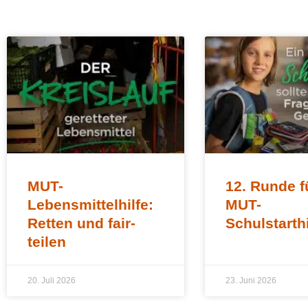
MUT-
12. Runde f
Lebensmittelhilfe:
MUT-
Retten und fair-
Schulstarth
teilen
20. Juli 2026
23. Juni 2026