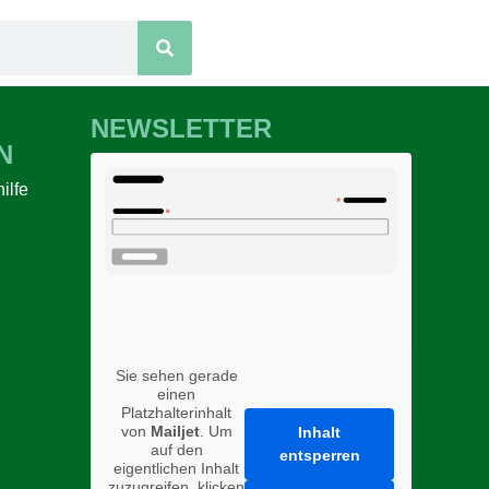
NEWSLETTER
N
ilfe
n
Sie sehen gerade
einen
Platzhalterinhalt
von
Mailjet
. Um
Inhalt
auf den
entsperren
eigentlichen Inhalt
zuzugreifen, klicken