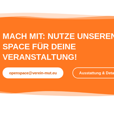
MACH MIT: NUTZE UNSERE
SPACE FÜR DEINE
VERANSTALTUNG!
openspace@verein-mut.eu
Ausstattung & Deta