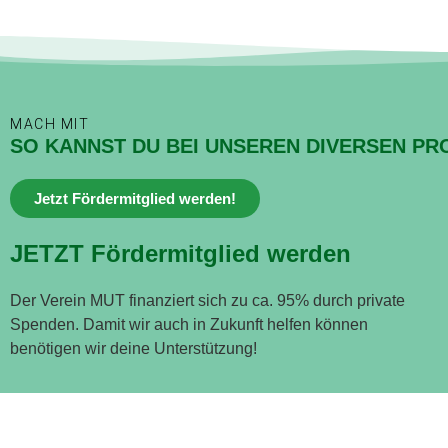
MACH MIT
SO KANNST DU BEI UNSEREN DIVERSEN PR
Jetzt Fördermitglied werden!
JETZT Fördermitglied werden
Der Verein MUT finanziert sich zu ca. 95% durch private
Spenden. Damit wir auch in Zukunft helfen können
benötigen wir deine Unterstützung!