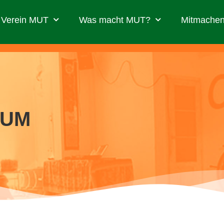
Verein MUT
Was macht MUT?
Mitmachen
AUM