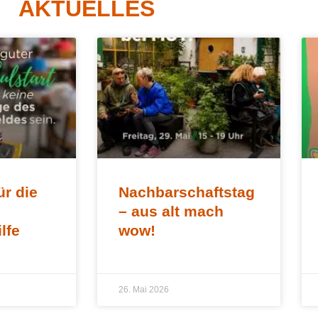
AKTUELLES
ür die
Nachbarschaftstag
– aus alt mach
ilfe
wow!
26. Mai 2026