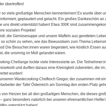
er übertroffen!
r so viele großartige Menschen kennenlernen! Es wurde über u
 informiert, geplaudert und gelacht. Ein großes Dankeschön an 
ie uns direkt unterstützt haben! Etwa 300€ sind zusammengek
re sozialen Projekte!
östl, die Gemüsesuppe und unsere Waffeln aus geretteten Lebe
ist so schön zu sehen, wie das Bewusstsein zum Thema Lebensmi
st! Die Besucher:innen waren begeistert, wie köstlich Essen a
st, die unsinnig im Müll gelandet wären.
king-Chellange lockte viele Interessierte an. Die Teilnehmer
sekorb und durften daraus eine Kleinigkeit zubereiten, die im
wertet wurden!
uf unseren Wastecooking-Chefkoch Gregor, der zusammen mit e
tarbeiter der Tafel Österreich am Sonntag den ersten Platz geh
 von Herzen bei all den großartigen Menschen, die dieses groß
– ganz besonders natürlich bei unseren ehrenamtlichen Helfer:
räftig unterstützt haben!