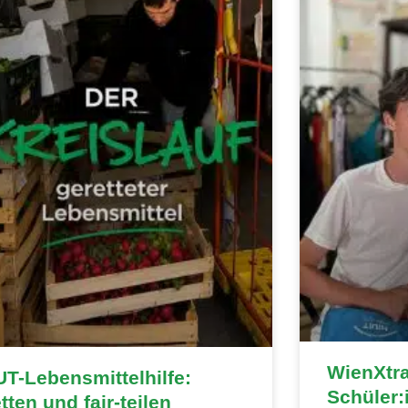
WienXtr
T-Lebensmittelhilfe:
Schüler:
tten und fair-teilen