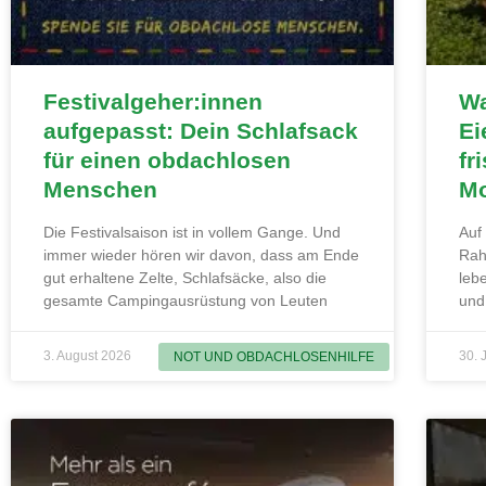
Festivalgeher:innen
Wa
aufgepasst: Dein Schlafsack
Ei
für einen obdachlosen
fr
Menschen
Mo
Die Festivalsaison ist in vollem Gange. Und
Auf
immer wieder hören wir davon, dass am Ende
Rah
gut erhaltene Zelte, Schlafsäcke, also die
leb
gesamte Campingausrüstung von Leuten
und
3. August 2026
30. 
NOT UND OBDACHLOSENHILFE