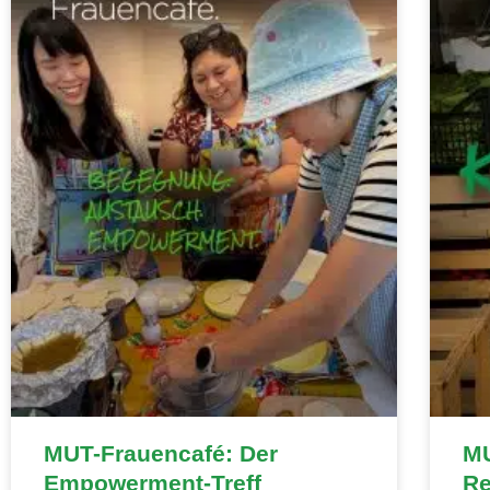
MUT-Frauencafé: Der
MU
Empowerment-Treff
Re