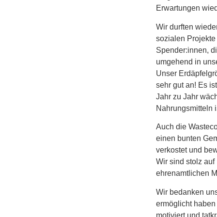
Erwartungen wied
Wir durften wiede
sozialen Projekte
Spender:innen, d
umgehend in unse
Unser Erdäpfelgr
sehr gut an! Es 
Jahr zu Jahr wäch
Nahrungsmitteln i
Auch die Wastecoo
einen bunten Gemü
verkostet und be
Wir sind stolz a
ehrenamtlichen Mi
Wir bedanken uns
ermöglicht haben 
motiviert und tatk