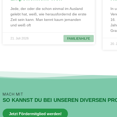
Jede, der oder die schon einmal im Ausland
In 
gelebt hat, weiß, wie herausfordernd die erste
Ver
Zeit sein kann. Man kennt kaum jemanden
16.
und weiß oft
Jah
Gra
21. Juli 2026
FAMILIENHILFE
20. 
MACH MIT
SO KANNST DU BEI UNSEREN DIVERSEN PR
Jetzt Fördermitglied werden!