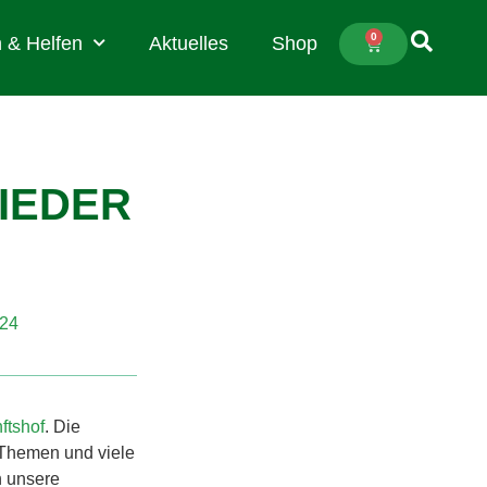
0
 & Helfen
Aktuelles
Shop
IEDER
024
ftshof
. Die
n Themen und viele
n unsere