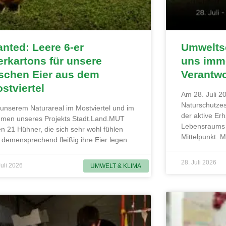
nted: Leere 6-er
Umweltsc
erkartons für unsere
uns imme
ischen Eier aus dem
Verantw
stviertel
Am 28. Juli 20
Naturschutzes
 unserem Naturareal im Mostviertel und im
der aktive Erh
men unseres Projekts Stadt.Land.MUT
Lebensraums 
en 21 Hühner, die sich sehr wohl fühlen
Mittelpunkt. 
 demensprechend fleißig ihre Eier legen.
28. Juli 2026
Juli 2026
UMWELT & KLIMA