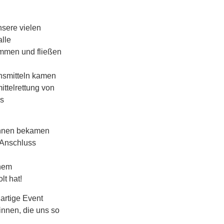
nsere vielen
alle
ommen und fließen
nsmitteln kamen
ttelrettung von
us
:innen bekamen
 Anschluss
inem
olt hat!
artige Event
innen, die uns so