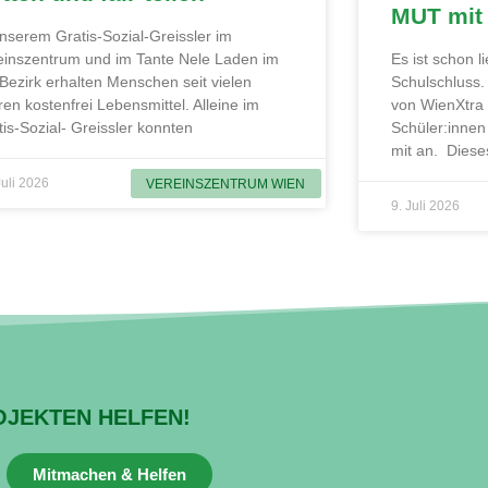
MUT mit
unserem Gratis-Sozial-Greissler im
einszentrum und im Tante Nele Laden im
Es ist schon 
 Bezirk erhalten Menschen seit vielen
Schulschluss
ren kostenfrei Lebensmittel. Alleine im
von WienXtra
tis-Sozial- Greissler konnten
Schüler:innen
mit an. Diese
Juli 2026
VEREINSZENTRUM WIEN
9. Juli 2026
OJEKTEN HELFEN!
Mitmachen & Helfen