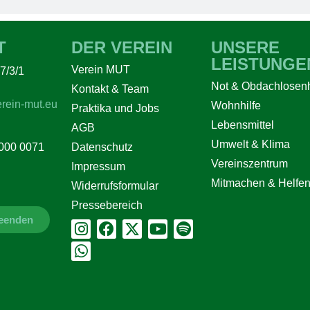
T
DER VEREIN
UNSERE
LEISTUNGE
Verein MUT
7/3/1
Not & Obdachlosenh
Kontakt & Team
rein-mut.eu
Wohnhilfe
Praktika und Jobs
Lebensmittel
AGB
Umwelt & Klima
Datenschutz
000 0071
Vereinszentrum
Impressum
Mitmachen & Helfe
Widerrufsformular
Pressebereich
beenden