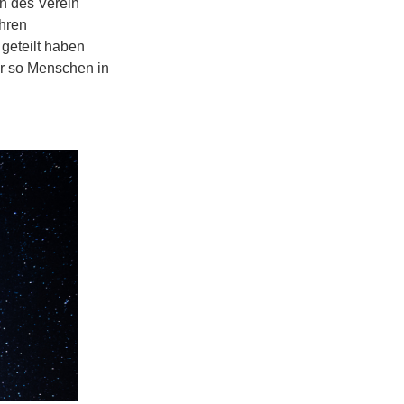
en des Verein
ihren
geteilt haben
ir so Menschen in