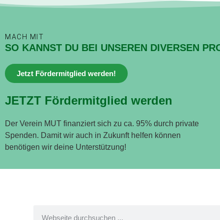
MACH MIT
SO KANNST DU BEI UNSEREN DIVERSEN PR
Jetzt Fördermitglied werden!
JETZT Fördermitglied werden
Der Verein MUT finanziert sich zu ca. 95% durch private
Spenden. Damit wir auch in Zukunft helfen können
benötigen wir deine Unterstützung!