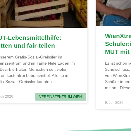
WienXtr
T-Lebensmittelhilfe:
Schüler:
tten und fair-teilen
MUT mit
unserem Gratis-Sozial-Greissler im
einszentrum und im Tante Nele Laden im
Es ist schon 
 Bezirk erhalten Menschen seit vielen
Schulschluss
ren kostenfrei Lebensmittel. Alleine im
von WienXtra
tis-Sozial- Greissler konnten
Schüler:innen
mit an. Diese
Juli 2026
VEREINSZENTRUM WIEN
9. Juli 2026