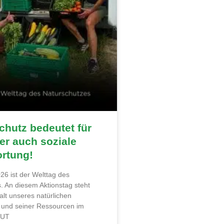
hutz bedeutet für
r auch soziale
ortung!
26 ist der Welttag des
. An diesem Aktionstag steht
alt unseres natürlichen
und seiner Ressourcen im
MUT