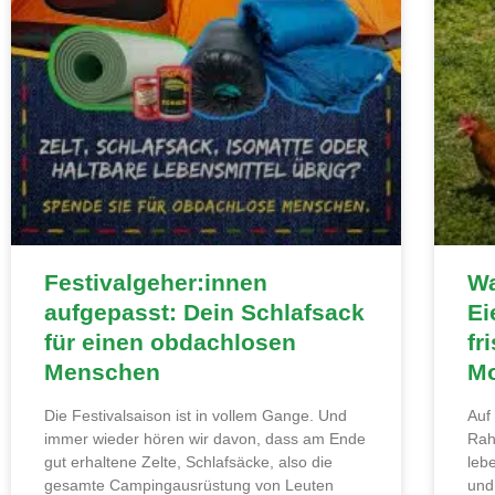
Festivalgeher:innen
Wa
aufgepasst: Dein Schlafsack
Ei
für einen obdachlosen
fr
Menschen
Mo
Die Festivalsaison ist in vollem Gange. Und
Auf
immer wieder hören wir davon, dass am Ende
Rah
gut erhaltene Zelte, Schlafsäcke, also die
leb
gesamte Campingausrüstung von Leuten
und