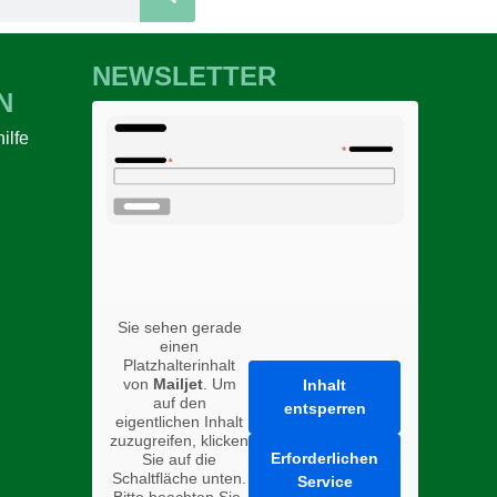
NEWSLETTER
N
ilfe
n
Sie sehen gerade
einen
Platzhalterinhalt
von
Mailjet
. Um
Inhalt
auf den
entsperren
eigentlichen Inhalt
zuzugreifen, klicken
Erforderlichen
Sie auf die
Schaltfläche unten.
Service
Bitte beachten Sie,