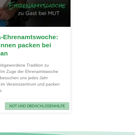
a-Ehrenamtswoche:
innen packen bei
 an
liebgewordene Tradition zu
. Im Zuge der Ehrenamtswoche
 besuchen uns jedes Jahr
 im Vereinszentrum und packen
s
NOT UND OBDACHLOSENHILFE