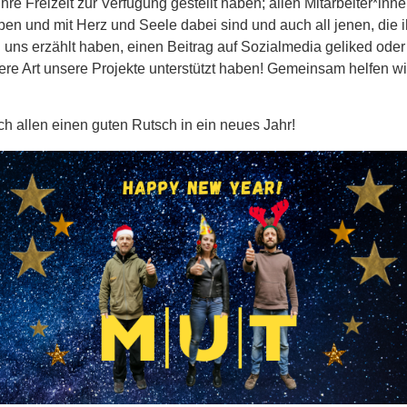
ihre Freizeit zur Verfügung gestellt haben; allen Mitarbeiter*inn
ben und mit Herz und Seele dabei sind und auch all jenen, die 
uns erzählt haben, einen Beitrag auf Sozialmedia geliked oder 
ere Art unsere Projekte unterstützt haben! Gemeinsam helfen w
h allen einen guten Rutsch in ein neues Jahr!