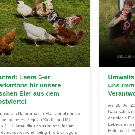
nted: Leere 6-er
Umweltsc
erkartons für unsere
uns imme
ischen Eier aus dem
Verantw
stviertel
Am 28. Juli 20
Naturschutzes
 unserem Naturareal im Mostviertel und im
der aktive Erh
men unseres Projekts Stadt.Land.MUT
Lebensraums 
en 21 Hühner, die sich sehr wohl fühlen
Mittelpunkt. 
 demensprechend fleißig ihre Eier legen.