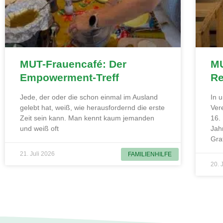
MUT-Frauencafé: Der
MU
Empowerment-Treff
Re
Jede, der oder die schon einmal im Ausland
In 
gelebt hat, weiß, wie herausfordernd die erste
Ver
Zeit sein kann. Man kennt kaum jemanden
16.
und weiß oft
Jah
Gra
21. Juli 2026
FAMILIENHILFE
20. 