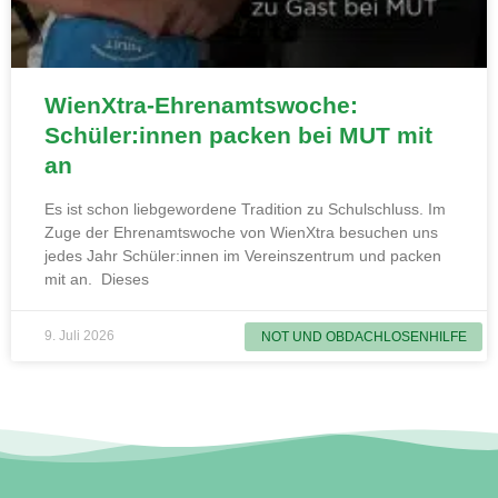
WienXtra-Ehrenamtswoche:
Schüler:innen packen bei MUT mit
an
Es ist schon liebgewordene Tradition zu Schulschluss. Im
Zuge der Ehrenamtswoche von WienXtra besuchen uns
jedes Jahr Schüler:innen im Vereinszentrum und packen
mit an. Dieses
9. Juli 2026
NOT UND OBDACHLOSENHILFE