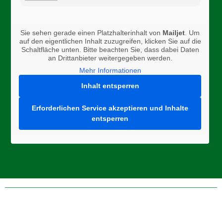
Sie sehen gerade einen Platzhalterinhalt von
Mailjet
. Um
auf den eigentlichen Inhalt zuzugreifen, klicken Sie auf die
Schaltfläche unten. Bitte beachten Sie, dass dabei Daten
an Drittanbieter weitergegeben werden.
Mehr Informationen
Inhalt entsperren
Erforderlichen Service akzeptieren und Inhalte
entsperren
Folge uns auf Instagram, Facebook, oder Twitter um aktuelle
News zu erhalten!