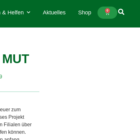
0
 & Helfen
Aktuelles
Shop
 MUT
9
 heuer zum
ses Projekt
n Filialen über
lfen können.
n anfang