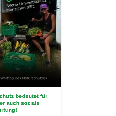
hutz bedeutet für
r auch soziale
ortung!