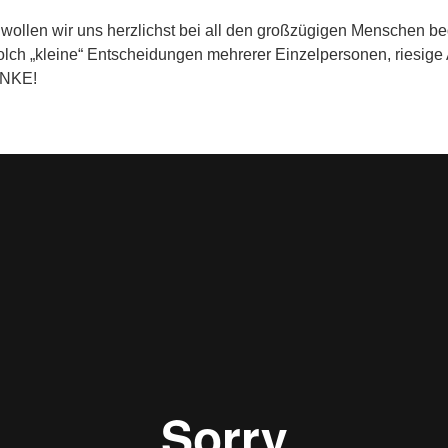
e wollen wir uns herzlichst bei all den großzügigen Menschen 
olch „kleine“ Entscheidungen mehrerer Einzelpersonen, riesig
ANKE!