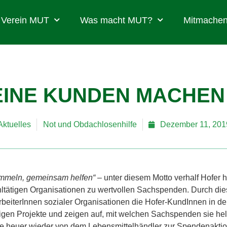
Verein MUT
Was macht MUT?
Mitmachen
EINE KUNDEN MACHEN
Aktuelles
Not und Obdachlosenhilfe
Dezember 11, 201
mmeln, gemeinsam helfen“
– unter diesem Motto verhalf Hofer
ltätigen Organisationen zu wertvollen Sachspenden. Durch die
rbeiterInnen sozialer Organisationen die Hofer-KundInnen in de
igen Projekte und zeigen auf, mit welchen Sachspenden sie he
 heuer wieder von dem Lebensmittelhändler zur Spendenaktio