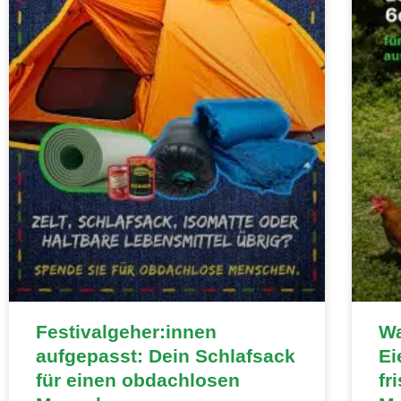
Festivalgeher:innen
Wa
aufgepasst: Dein Schlafsack
Ei
für einen obdachlosen
fr