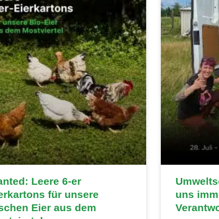
nted: Leere 6-er
Umweltsc
erkartons für unsere
uns imme
ischen Eier aus dem
Verantw