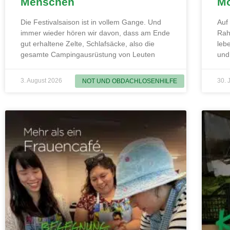
Menschen
Mo
Die Festivalsaison ist in vollem Gange. Und
Auf
immer wieder hören wir davon, dass am Ende
Rah
gut erhaltene Zelte, Schlafsäcke, also die
leb
gesamte Campingausrüstung von Leuten
und
3. August 2026
30. 
NOT UND OBDACHLOSENHILFE