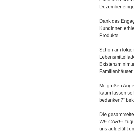
Dezember einge
Dank des Engage
KundInnen erhie
Produkte!
Schon am folgen
Lebensmittellad
Existenzminimum
Familienhäuser 
Mit großen Auge
kaum fassen sol
bedanken?“ beka
Die gesammelte
WE CARE! z
ugu
uns aufgefüllt 