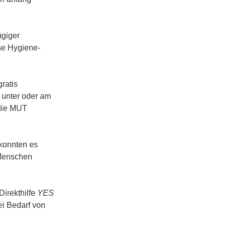
ügiger
se Hygiene-
ratis
 unter oder am
 die MUT
konnten es
 Menschen
irekthilfe
YES
i Bedarf von