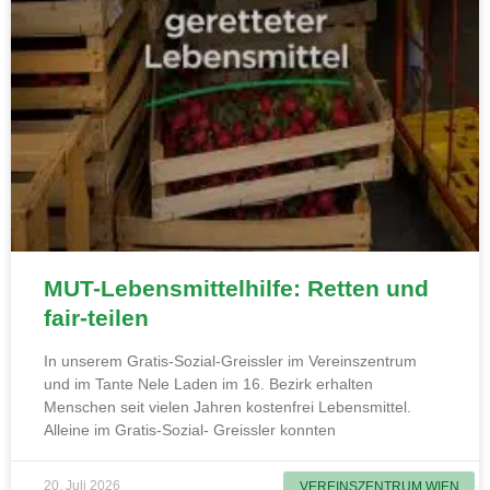
MUT-Lebensmittelhilfe: Retten und
fair-teilen
In unserem Gratis-Sozial-Greissler im Vereinszentrum
und im Tante Nele Laden im 16. Bezirk erhalten
Menschen seit vielen Jahren kostenfrei Lebensmittel.
Alleine im Gratis-Sozial- Greissler konnten
20. Juli 2026
VEREINSZENTRUM WIEN