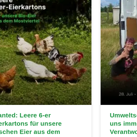
nted: Leere 6-er
Umweltsc
erkartons für unsere
uns imme
ischen Eier aus dem
Verantw