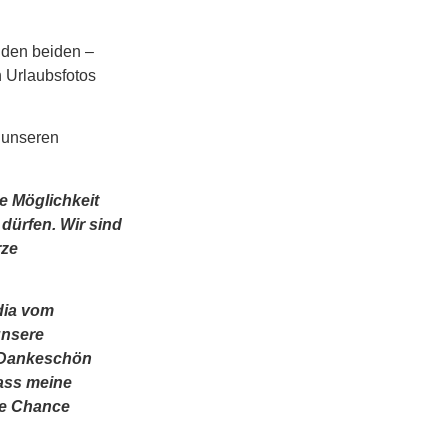
 den beiden –
n Urlaubsfotos
 unseren
e Möglichkeit
dürfen. Wir sind
rze
dia vom
unsere
s Dankeschön
dass meine
se Chance