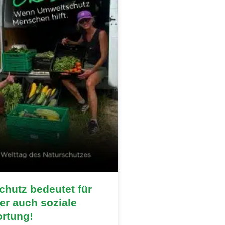
hutz bedeutet für
r auch soziale
ortung!