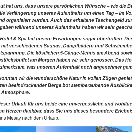
ut hat uns, dass unsere persönlichen Wünsche – wie die B
ie Verlängerung unseres Aufenthalts um einen Tag – im Vo
und organisiert wurden. Auch das erhaltene Taschengeld z
sgaben während unseres Aufenthalts haben wir sehr geschä
 Hotel & Spa hat unsere Erwartungen sogar übertroffen. De
h mit verschiedenen Saunas, Dampfbädern und Schwimmbe
tspannung. Die köstlichen 5-Gänge-Menüs am Abend sowi
ühstücksbuffet am Morgen haben wir sehr genossen. Das Ho
aufmerksam, was unseren Aufenthalt noch angenehmer gem
konnten wir die wunderschöne Natur in vollen Zügen genie
en beeindruckender Berge bot atemberaubende Ausblicke
he Atmosphäre.
ieser Urlaub für uns beide eine unvergessliche und wohltu
von Herzen dankbar, dass Sie uns dieses besondere Erlebni
 uns Mesay nach dem Urlaub.