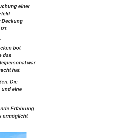
uchung einer
rfeld
ur Deckung
tzt.
r
cken bot
e das
telpersonal war
acht hat.
ßen. Die
 und eine
ende Erfahrung.
s ermöglicht