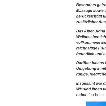
Besonders gefre
Massage sowie d
berücksichtigt 
zusätzlicher Au
Das Alpen Adria
Wellnessbereic
vollkommene En
reichhaltige Fr
freundlich und 
Darüber hinaus 
Umgebung inmitt
ruhige, friedlic
Insgesamt war d
Wir sind Ihnen 
haben.”
schrieb