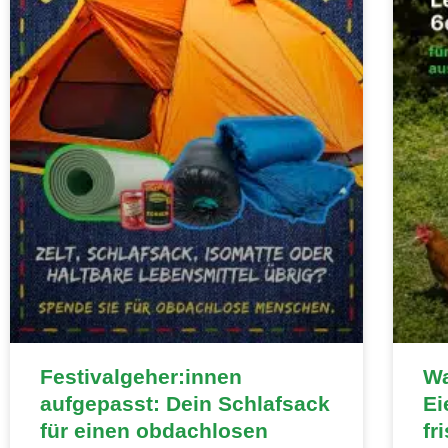
Festivalgeher:innen
Wa
aufgepasst: Dein Schlafsack
Ei
für einen obdachlosen
fr