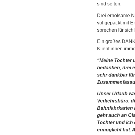
sind selten.
Drei erholsame N
vollgepackt mit E
sprechen für sich
Ein großes DANKE
Klient:innen imm
“Meine Tochter 
bedanken, drei e
sehr dankbar fü
Zusammenfassung
Unser Urlaub war
Verkehrsbüro, d
Bahnfahrkarten 
geht auch an Cla
Tochter und ich
ermöglicht hat. 