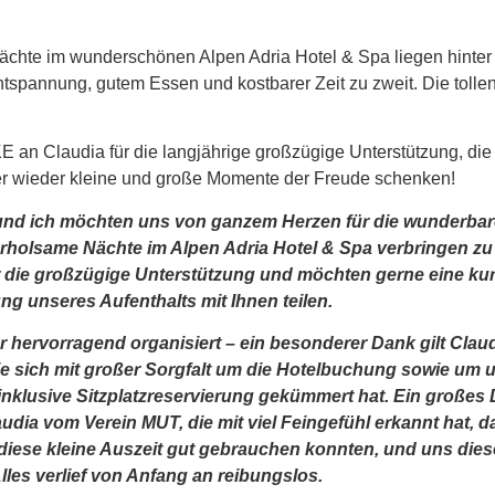
ächte im wunderschönen Alpen Adria Hotel & Spa liegen hinter
ntspannung, gutem Essen und kostbarer Zeit zu zweit. Die tolle
!
 an Claudia für die langjährige großzügige Unterstützung, die
er wieder kleine und große Momente der Freude schenken!
und ich möchten uns von ganzem Herzen für die wunderbar
rholsame Nächte im Alpen Adria Hotel & Spa verbringen zu 
r die großzügige Unterstützung und möchten gerne eine ku
 unseres Aufenthalts mit Ihnen teilen.
 hervorragend organisiert – ein besonderer Dank gilt Clau
ie sich mit großer Sorgfalt um die Hotelbuchung sowie um 
inklusive Sitzplatzreservierung gekümmert hat. Ein große
udia vom Verein MUT, die mit viel Feingefühl erkannt hat, 
 diese kleine Auszeit gut gebrauchen konnten, und uns die
Alles verlief von Anfang an reibungslos.