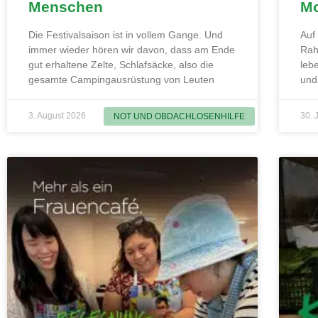
Menschen
Mo
Die Festivalsaison ist in vollem Gange. Und
Auf
immer wieder hören wir davon, dass am Ende
Rah
gut erhaltene Zelte, Schlafsäcke, also die
leb
gesamte Campingausrüstung von Leuten
und
3. August 2026
30. 
NOT UND OBDACHLOSENHILFE