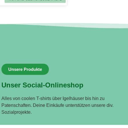
Unsere Produkte
Unser Social-Onlineshop
Alles von coolen T-shirts über Igelhäuser bis hin zu
Patenschaften. Deine Einkäufe unterstützen unsere div.
Sozialprojekte.