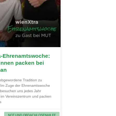
a-Ehrenamtswoche:
innen packen bei
 an
liebgewordene Tradition zu
. Im Zuge der Ehrenamtswoche
 besuchen uns jedes Jahr
 im Vereinszentrum und packen
s
NOT UND OBDACHLOSENHILFE