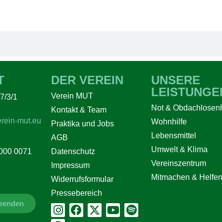
T
DER VEREIN
UNSERE
LEISTUNGE
Verein MUT
7/3/1
Not & Obdachlosenh
Kontakt & Team
rein-mut.eu
Wohnhilfe
Praktika und Jobs
Lebensmittel
AGB
Umwelt & Klima
Datenschutz
000 0071
Vereinszentrum
Impressum
Mitmachen & Helfe
Widerrufsformular
Pressebereich
beenden