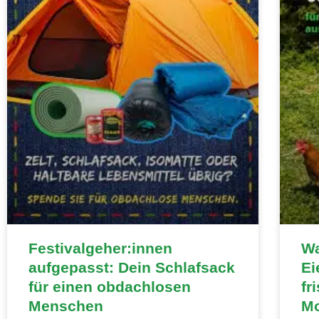
Festivalgeher:innen
Wa
aufgepasst: Dein Schlafsack
Ei
für einen obdachlosen
fr
Menschen
Mo