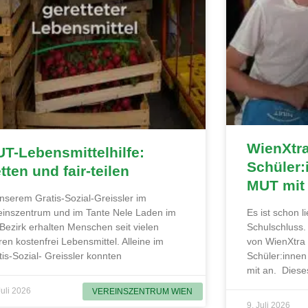
WienXtr
T-Lebensmittelhilfe:
Schüler:
tten und fair-teilen
MUT mit
unserem Gratis-Sozial-Greissler im
einszentrum und im Tante Nele Laden im
Es ist schon 
 Bezirk erhalten Menschen seit vielen
Schulschluss
ren kostenfrei Lebensmittel. Alleine im
von WienXtra
tis-Sozial- Greissler konnten
Schüler:innen
mit an. Diese
Juli 2026
VEREINSZENTRUM WIEN
9. Juli 2026