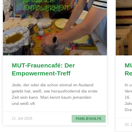
MUT-Frauencafé: Der
MU
Empowerment-Treff
Re
Jede, der oder die schon einmal im Ausland
In 
gelebt hat, weiß, wie herausfordernd die erste
Ver
Zeit sein kann. Man kennt kaum jemanden
16.
und weiß oft
Jah
Gra
21. Juli 2026
FAMILIENHILFE
20. 