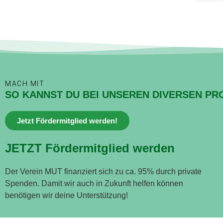
MACH MIT
SO KANNST DU BEI UNSEREN DIVERSEN PR
Jetzt Fördermitglied werden!
JETZT Fördermitglied werden
Der Verein MUT finanziert sich zu ca. 95% durch private
Spenden. Damit wir auch in Zukunft helfen können
benötigen wir deine Unterstützung!