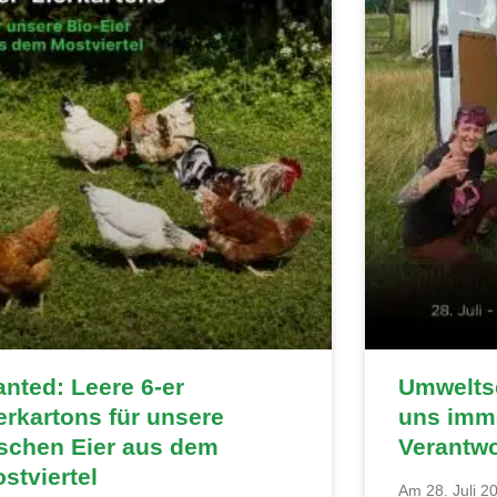
nted: Leere 6-er
Umweltsc
erkartons für unsere
uns imme
ischen Eier aus dem
Verantw
stviertel
Am 28. Juli 20