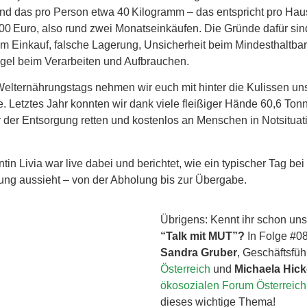
sind das pro Person etwa 40 Kilogramm – das entspricht pro Hau
0 Euro, also rund zwei Monatseinkäufen. Die Gründe dafür sind 
m Einkauf, falsche Lagerung, Unsicherheit beim Mindesthaltba
ngel beim Verarbeiten und Aufbrauchen.
Welternährungstags nehmen wir euch mit hinter die Kulissen un
e. Letztes Jahr konnten wir dank viele fleißiger Hände 60,6 To
r der Entsorgung retten und kostenlos an Menschen in Notsitua
tin Livia war live dabei und berichtet, wie ein typischer Tag bei
tung aussieht – von der Abholung bis zur Übergabe.
Übrigens: Kennt ihr schon un
“Talk mit MUT”?
In Folge #08
Sandra Gruber
, Geschäftsfüh
Österreich
und
Michaela Hick
ökosozialen Forum Österreich
dieses wichtige Thema!