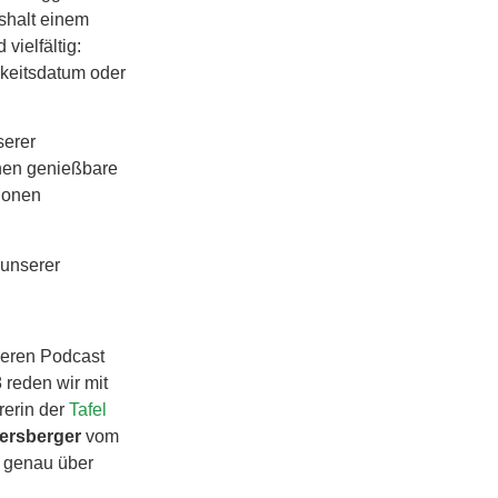
shalt einem
vielfältig:
rkeitsdatum oder
serer
nnen genießbare
tionen
 unserer
seren Podcast
 reden wir mit
rerin der
Tafel
ersberger
vom
genau über