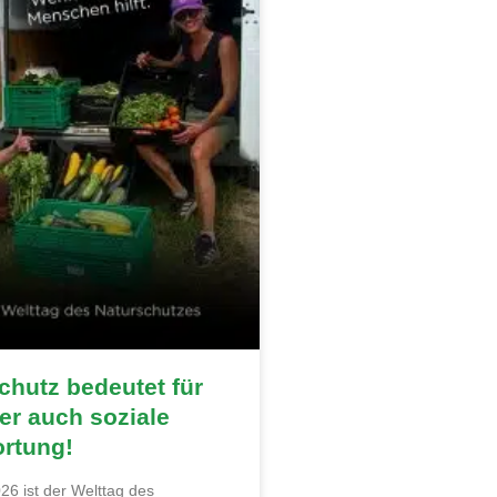
hutz bedeutet für
r auch soziale
ortung!
26 ist der Welttag des