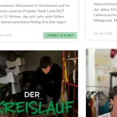
Naturschutzes
 unserem Naturareal im Mostviertel und im
der aktive Erh
men unseres Projekts Stadt.Land.MUT
Lebensraums 
en 21 Hühner, die sich sehr wohl fühlen
Mittelpunkt. 
 demensprechend fleißig ihre Eier legen.
28. Juli 2026
Juli 2026
UMWELT & KLIMA