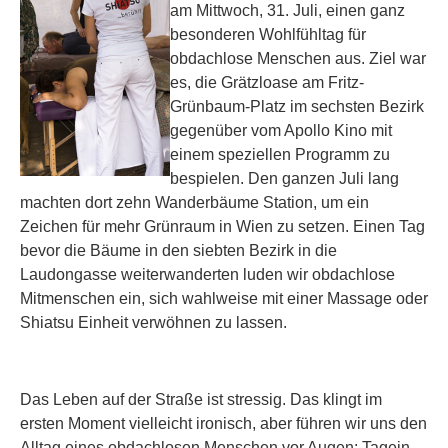
am Mittwoch, 31. Juli, einen ganz
besonderen Wohlfühltag für
obdachlose Menschen aus. Ziel war
es, die Grätzloase am Fritz-
Grünbaum-Platz im sechsten Bezirk
gegenüber vom Apollo Kino mit
einem speziellen Programm zu
bespielen. Den ganzen Juli lang
machten dort zehn Wanderbäume Station, um ein
Zeichen für mehr Grünraum in Wien zu setzen. Einen Tag
bevor die Bäume in den siebten Bezirk in die
Laudongasse weiterwanderten luden wir obdachlose
Mitmenschen ein, sich wahlweise mit einer Massage oder
Shiatsu Einheit verwöhnen zu lassen.
Das Leben auf der Straße ist stressig. Das klingt im
ersten Moment vielleicht ironisch, aber führen wir uns den
Alltag eines obdachlosen Menschen vor Augen: Tagein