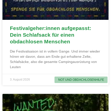
Festivalgeher:innen aufgepasst:
Dein Schlafsack für einen
obdachlosen Menschen
Die Festivalsaison ist in vollem Gange. Und immer wieder
hören wir davon, dass am Ende gut erhaltene Zelte,
Schlafsäcke, also die gesamte Campingausrüstung von
Leuten
3. August 2026
NOT UND OBDACHLOSENHILFE