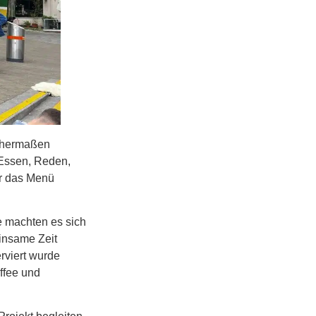
chermaßen
Essen, Reden,
ar das Menü
te machten es sich
insame Zeit
rviert wurde
ffee und