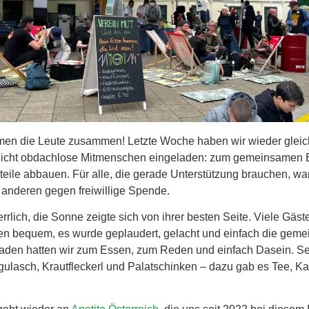
en die Leute zusammen! Letzte Woche haben wir wieder glei
nicht obdachlose Mitmenschen eingeladen: zum gemeinsamen 
eile abbauen. Für alle, die gerade Unterstützung brauchen, w
le anderen gegen freiwillige Spende.
rrlich, die Sonne zeigte sich von ihrer besten Seite. Viele Gäs
len bequem, es wurde geplaudert, gelacht und einfach die geme
aden hatten wir zum Essen, zum Reden und einfach Dasein. Se
ulasch, Krautfleckerl und Palatschinken – dazu gab es Tee, Ka