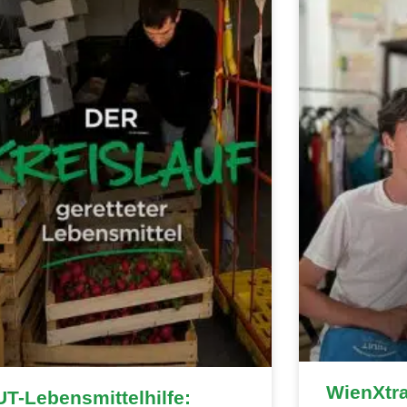
WienXtr
T-Lebensmittelhilfe: