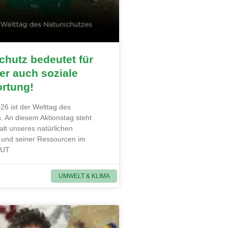
hutz bedeutet für
r auch soziale
ortung!
26 ist der Welttag des
. An diesem Aktionstag steht
alt unseres natürlichen
und seiner Ressourcen im
MUT
UMWELT & KLIMA