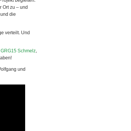
Projekt begleiten.
r Ort zu – und
 und die
 verteilt. Und
r
GRG15 Schmelz
,
haben!
Wolfgang und