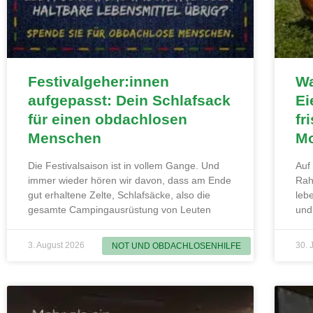
Festivalgeher:innen
Wa
aufgepasst: Dein Schlafsack
Ei
für einen obdachlosen
fr
Menschen
Mo
Die Festivalsaison ist in vollem Gange. Und
Auf
immer wieder hören wir davon, dass am Ende
Rah
gut erhaltene Zelte, Schlafsäcke, also die
leb
gesamte Campingausrüstung von Leuten
und
3. August 2026
30. 
NOT UND OBDACHLOSENHILFE