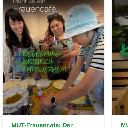
MUT-Frauencafé: Der
MU