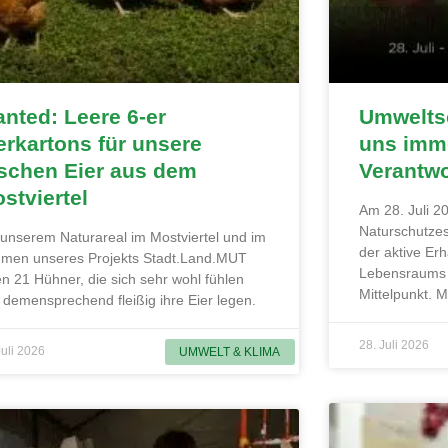
nted: Leere 6-er
Umweltsc
erkartons für unsere
uns imme
ischen Eier aus dem
Verantw
stviertel
Am 28. Juli 20
Naturschutzes
 unserem Naturareal im Mostviertel und im
der aktive Erh
men unseres Projekts Stadt.Land.MUT
Lebensraums 
en 21 Hühner, die sich sehr wohl fühlen
Mittelpunkt. 
 demensprechend fleißig ihre Eier legen.
28. Juli 2026
Juli 2026
UMWELT & KLIMA