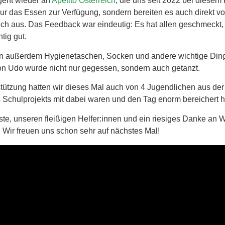
geht wieder an
Apetito Österreich
, die uns seit 2022 bei diesem 
 nur das Essen zur Verfügung, sondern bereiten es auch direkt vo
ch aus. Das Feedback war eindeutig: Es hat allen geschmeckt,
tig gut.
 außerdem Hygienetaschen, Socken und andere wichtige Dinge
on Udo wurde nicht nur gegessen, sondern auch getanzt.
tützung hatten wir dieses Mal auch von 4 Jugendlichen aus de
s Schulprojekts mit dabei waren und den Tag enorm bereichert 
te, unseren fleißigen Helfer:innen und ein riesiges Danke an 
! Wir freuen uns schon sehr auf nächstes Mal!