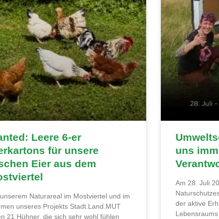
nted: Leere 6-er
Umweltsc
erkartons für unsere
uns imme
ischen Eier aus dem
Verantw
stviertel
Am 28. Juli 20
Naturschutzes
 unserem Naturareal im Mostviertel und im
der aktive Erh
men unseres Projekts Stadt.Land.MUT
Lebensraums 
en 21 Hühner, die sich sehr wohl fühlen