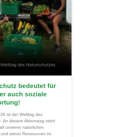
hutz bedeutet für
r auch soziale
ortung!
26 ist der Welttag des
. An diesem Aktionstag steht
alt unseres natürlichen
und seiner Ressourcen im