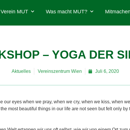
Verein MUT
Was macht MUT?
Mitmachen
SHOP – YOGA DER SI
Aktuelles
Vereinszentrum Wien
Juli 6, 2020
e our eyes when we pray, when we cry, when we kiss, when w
e most beautiful things in our life are not seen but felt only by 
gen Welt ertappen wir uns oft selbst, wie wir von einem Ort zum