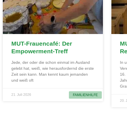
MUT-Frauencafé: Der
MU
Empowerment-Treff
Re
Jede, der oder die schon einmal im Ausland
In 
gelebt hat, weiß, wie herausfordernd die erste
Ver
Zeit sein kann. Man kennt kaum jemanden
16.
und weiß oft
Jah
Gra
21. Juli 2026
FAMILIENHILFE
20. 