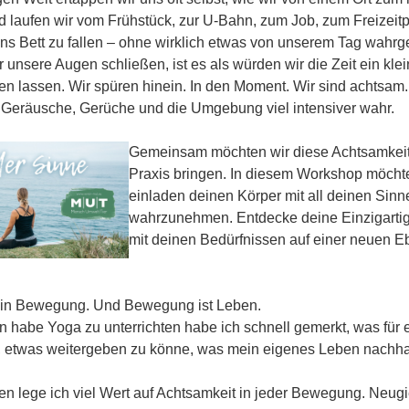
nd laufen wir vom Frühstück, zur U-Bahn, zum Job, zum Freizei
ns Bett zu fallen – ohne wirklich etwas von unserem Tag wah
unsere Augen schließen, ist es als würden wir die Zeit ein kle
n lassen. Wir spüren hinein. In den Moment. Wir sind achtsam
 Geräusche, Gerüche und die Umgebung viel intensiver wahr.
Gemeinsam möchten wir diese Achtsamkeit
Praxis bringen. In diesem Workshop möchte
einladen deinen Körper mit all deinen Sinn
wahrzunehmen. Entdecke deine Einzigartigk
mit deinen Bedürfnissen auf einer neuen E
 in Bewegung. Und Bewegung ist Leben.
 habe Yoga zu unterrichten habe ich schnell gemerkt, was für e
, etwas weitergeben zu könne, was mein eigenes Leben nachhal
en lege ich viel Wert auf Achtsamkeit in jeder Bewegung. Neug