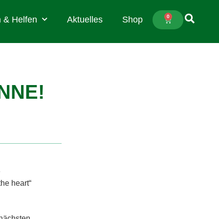
0
 & Helfen
Aktuelles
Shop
NNE!
e
the heart“
 nächsten