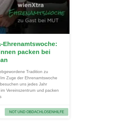
a-Ehrenamtswoche:
innen packen bei
 an
liebgewordene Tradition zu
. Im Zuge der Ehrenamtswoche
 besuchen uns jedes Jahr
 im Vereinszentrum und packen
s
NOT UND OBDACHLOSENHILFE