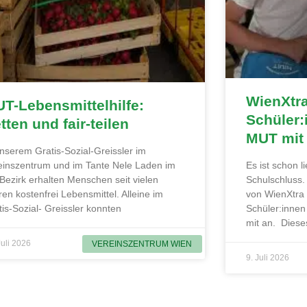
WienXtr
T-Lebensmittelhilfe:
Schüler:
tten und fair-teilen
MUT mit
unserem Gratis-Sozial-Greissler im
einszentrum und im Tante Nele Laden im
Es ist schon 
 Bezirk erhalten Menschen seit vielen
Schulschluss
ren kostenfrei Lebensmittel. Alleine im
von WienXtra
tis-Sozial- Greissler konnten
Schüler:innen
mit an. Diese
Juli 2026
VEREINSZENTRUM WIEN
9. Juli 2026