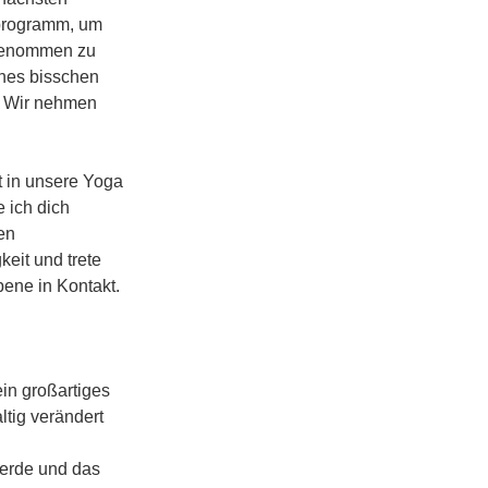
tprogramm, um
rgenommen zu
ines bisschen
. Wir nehmen
 in unsere Yoga
 ich dich
en
eit und trete
bene in Kontakt.
in großartiges
tig verändert
ierde und das