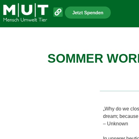
Jetzt Spenden
SOMMER WORK
„Why do we clos
dream; because th
– Unknown
In unserer heuti