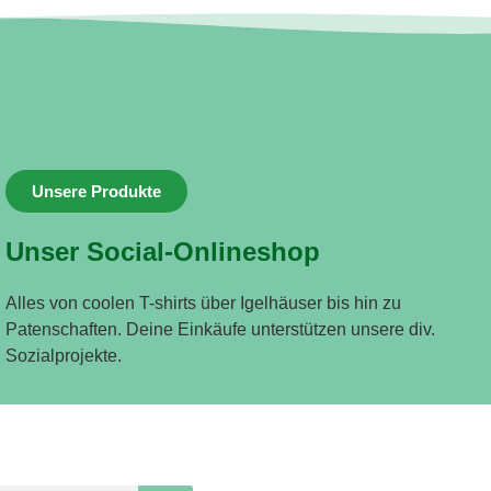
Unsere Produkte
Unser Social-Onlineshop
Alles von coolen T-shirts über Igelhäuser bis hin zu
Patenschaften. Deine Einkäufe unterstützen unsere div.
Sozialprojekte.