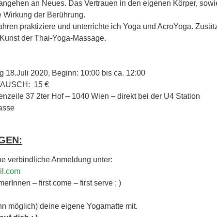
rangehen an Neues. Das Vertrauen in den eigenen Körper, sowi
e Wirkung der Berührung.
hren praktiziere und unterrichte ich Yoga und AcroYoga. Zusätz
r Kunst der Thai-Yoga-Massage.
8.Juli 2020, Beginn: 10:00 bis ca. 12:00
AUSCH: 15 €
zeile 37 2ter Hof – 1040 Wien – direkt bei der U4 Station
gasse
GEN:
ne verbindliche Anmeldung unter:
l.com
rInnen – first come – first serve ; )
enn möglich) deine eigene Yogamatte mit.