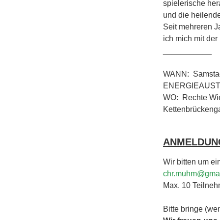
spielerische he
und die heilend
Seit mehreren Ja
ich mich mit de
___________
WANN: Samstag 1
ENERGIEAUST
WO: Rechte Wien
Kettenbrücken
ANMELDUN
Wir bitten um ei
chr.muhm@gmai
Max. 10 Teilnehme
Bitte bringe (w