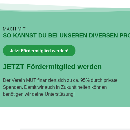
MACH MIT
SO KANNST DU BEI UNSEREN DIVERSEN PR
Jetzt Fördermitglied werden!
JETZT Fördermitglied werden
Der Verein MUT finanziert sich zu ca. 95% durch private
Spenden. Damit wir auch in Zukunft helfen können
benötigen wir deine Unterstützung!