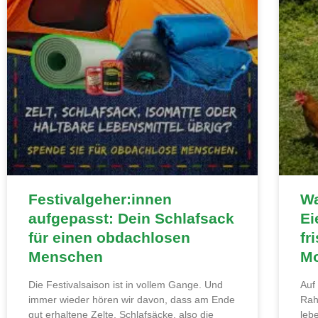
Festivalgeher:innen
Wa
aufgepasst: Dein Schlafsack
Ei
für einen obdachlosen
fr
Menschen
Mo
Die Festivalsaison ist in vollem Gange. Und
Auf
immer wieder hören wir davon, dass am Ende
Rah
gut erhaltene Zelte, Schlafsäcke, also die
leb