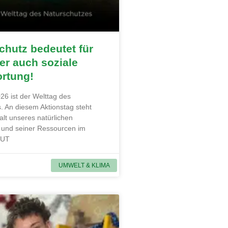
hutz bedeutet für
r auch soziale
ortung!
26 ist der Welttag des
. An diesem Aktionstag steht
alt unseres natürlichen
und seiner Ressourcen im
MUT
UMWELT & KLIMA