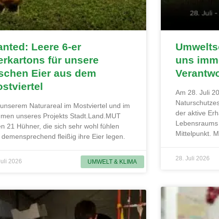
nted: Leere 6-er
Umweltsc
erkartons für unsere
uns imme
ischen Eier aus dem
Verantw
stviertel
Am 28. Juli 20
Naturschutzes
 unserem Naturareal im Mostviertel und im
der aktive Erh
men unseres Projekts Stadt.Land.MUT
Lebensraums 
en 21 Hühner, die sich sehr wohl fühlen
Mittelpunkt. 
 demensprechend fleißig ihre Eier legen.
28. Juli 2026
Juli 2026
UMWELT & KLIMA