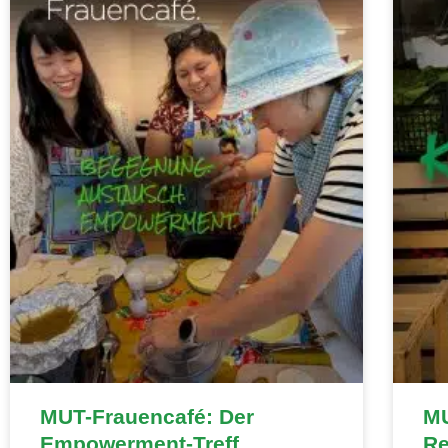
MUT-Frauencafé: Der
MU
Empowerment-Treff
Re