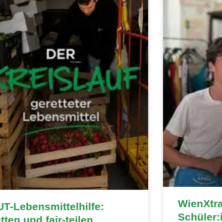
WienXtr
T-Lebensmittelhilfe:
Schüler:
tten und fair-teilen