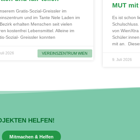
MUT mit
unserem Gratis-Sozial-Greissler im
einszentrum und im Tante Nele Laden im
Es ist schon 
 Bezirk erhalten Menschen seit vielen
Schulschluss
ren kostenfrei Lebensmittel. Alleine im
von WienXtra
tis-Sozial- Greissler konnten
Schüler:innen
mit an. Diese
Juli 2026
VEREINSZENTRUM WIEN
9. Juli 2026
OJEKTEN HELFEN!
Mitmachen & Helfen