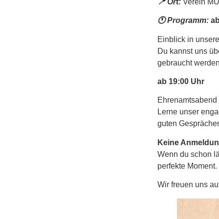
📍 Ort:
Verein MUT
🕚 Programm:
ab
Einblick in unser
Du kannst uns üb
gebraucht werden 
ab 19:00 Uhr
Ehrenamtsabend 
Lerne unser enga
guten Gesprächen
Keine Anmeldung
Wenn du schon län
perfekte Moment.
Wir freuen uns au