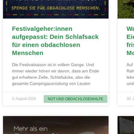
Festivalgeher:innen
Wa
aufgepasst: Dein Schlafsack
Ei
für einen obdachlosen
fr
Menschen
Mo
Die Festivalsaison ist in vollem Gange. Und
Auf
immer wieder hören wir davon, dass am Ende
Rah
gut erhaltene Zelte, Schlafsäcke, also die
leb
gesamte Campingausrüstung von Leuten
und
3. August 2026
30. 
NOT UND OBDACHLOSENHILFE