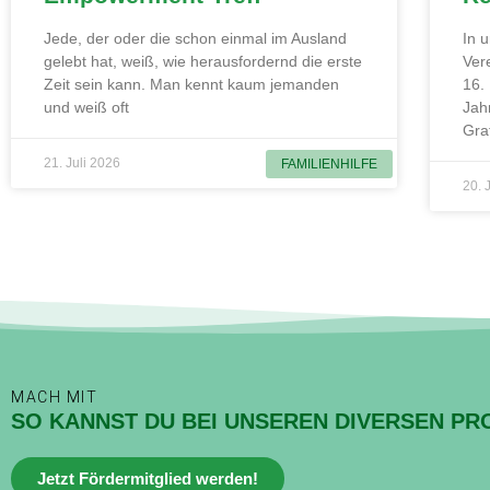
Jede, der oder die schon einmal im Ausland
In 
gelebt hat, weiß, wie herausfordernd die erste
Ver
Zeit sein kann. Man kennt kaum jemanden
16.
und weiß oft
Jah
Gra
21. Juli 2026
FAMILIENHILFE
20. 
MACH MIT
SO KANNST DU BEI UNSEREN DIVERSEN PR
Jetzt Fördermitglied werden!