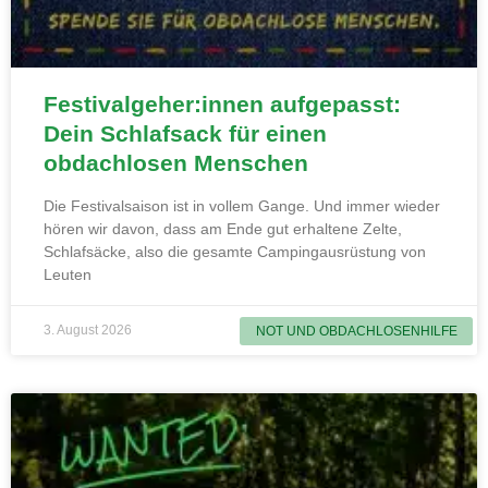
Festivalgeher:innen aufgepasst:
Dein Schlafsack für einen
obdachlosen Menschen
Die Festivalsaison ist in vollem Gange. Und immer wieder
hören wir davon, dass am Ende gut erhaltene Zelte,
Schlafsäcke, also die gesamte Campingausrüstung von
Leuten
3. August 2026
NOT UND OBDACHLOSENHILFE