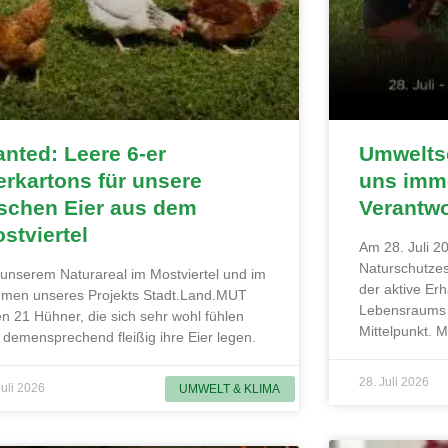
nted: Leere 6-er
Umweltsc
erkartons für unsere
uns imme
ischen Eier aus dem
Verantw
stviertel
Am 28. Juli 20
Naturschutzes
 unserem Naturareal im Mostviertel und im
der aktive Erh
men unseres Projekts Stadt.Land.MUT
Lebensraums 
en 21 Hühner, die sich sehr wohl fühlen
Mittelpunkt. 
 demensprechend fleißig ihre Eier legen.
28. Juli 2026
Juli 2026
UMWELT & KLIMA