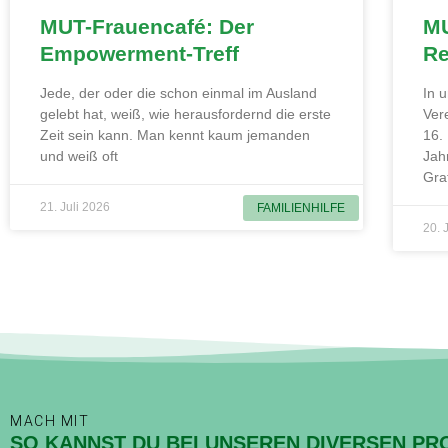
MUT-Frauencafé: Der
MU
Empowerment-Treff
Re
Jede, der oder die schon einmal im Ausland
In 
gelebt hat, weiß, wie herausfordernd die erste
Ver
Zeit sein kann. Man kennt kaum jemanden
16.
und weiß oft
Jah
Gra
21. Juli 2026
FAMILIENHILFE
20. 
MACH MIT
SO KANNST DU BEI UNSEREN DIVERSEN PR