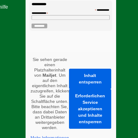
ilfe
n
Sie sehen gerade
einen
Platzhalterinhalt
von
Mailjet
. Um
Inhalt
auf den
entsperren
eigentlichen Inhalt
zuzugreifen, klicken
Erforderlichen
Sie auf die
Schaltfläche unten.
Service
Bitte beachten Sie,
akzeptieren
dass dabei Daten
und Inhalte
an Drittanbieter
entsperren
weitergegeben
werden.
Mehr Informationen