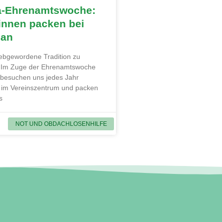
a-Ehrenamtswoche:
innen packen bei
 an
liebgewordene Tradition zu
. Im Zuge der Ehrenamtswoche
 besuchen uns jedes Jahr
 im Vereinszentrum und packen
s
NOT UND OBDACHLOSENHILFE