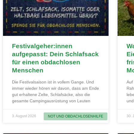
Festivalgeher:innen
Wa
aufgepasst: Dein Schlafsack
Ei
für einen obdachlosen
fr
Menschen
Mo
Die Festivalsaison ist in vollem Gange. Und
Auf
immer wieder hören wir davon, dass am Ende
Rah
gut erhaltene Zelte, Schlafsäcke, also die
leb
gesamte Campingausrüstung von Leuten
und
3. August 2026
30. 
NOT UND OBDACHLOSENHILFE