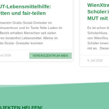
WienXtr
T-Lebensmittelhilfe:
Schüler:
tten und fair-teilen
MUT mit
unserem Gratis-Sozial-Greissler im
einszentrum und im Tante Nele Laden im
Es ist schon 
 Bezirk erhalten Menschen seit vielen
Schulschluss
ren kostenfrei Lebensmittel. Alleine im
von WienXtra
tis-Sozial- Greissler konnten
Schüler:innen
mit an. Diese
Juli 2026
VEREINSZENTRUM WIEN
9. Juli 2026
OJEKTEN HELFEN!