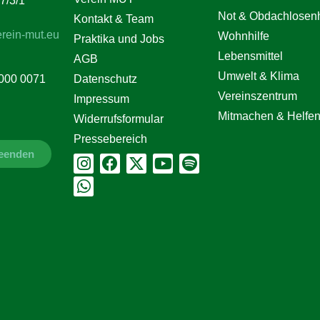
7/3/1
Not & Obdachlosenh
Kontakt & Team
rein-mut.eu
Wohnhilfe
Praktika und Jobs
Lebensmittel
AGB
Umwelt & Klima
Datenschutz
000 0071
Vereinszentrum
Impressum
Mitmachen & Helfe
Widerrufsformular
Pressebereich
beenden