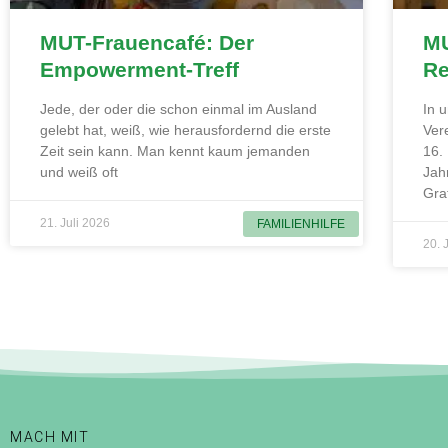
MUT-Frauencafé: Der
MU
Empowerment-Treff
Re
Jede, der oder die schon einmal im Ausland
In 
gelebt hat, weiß, wie herausfordernd die erste
Ver
Zeit sein kann. Man kennt kaum jemanden
16.
und weiß oft
Jah
Gra
21. Juli 2026
FAMILIENHILFE
20. 
MACH MIT