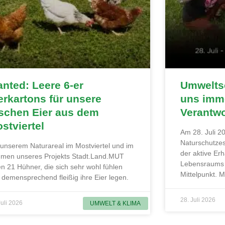
nted: Leere 6-er
Umweltsc
erkartons für unsere
uns imme
ischen Eier aus dem
Verantw
stviertel
Am 28. Juli 20
Naturschutzes
 unserem Naturareal im Mostviertel und im
der aktive Erh
men unseres Projekts Stadt.Land.MUT
Lebensraums 
en 21 Hühner, die sich sehr wohl fühlen
Mittelpunkt. 
 demensprechend fleißig ihre Eier legen.
28. Juli 2026
Juli 2026
UMWELT & KLIMA