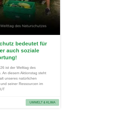
hutz bedeutet für
r auch soziale
ortung!
26 ist der Welttag des
. An diesem Aktionstag steht
alt unseres natürlichen
und seiner Ressourcen im
MUT
UMWELT & KLIMA