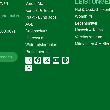
LEISTUNGE
Verein MUT
7/3/1
Not & Obdachlosenh
Kontakt & Team
rein-mut.eu
Wohnhilfe
Praktika und Jobs
Lebensmittel
AGB
Umwelt & Klima
Datenschutz
000 0071
Vereinszentrum
Impressum
Mitmachen & Helfe
Widerrufsformular
Pressebereich
beenden