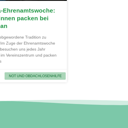
a-Ehrenamtswoche:
innen packen bei
 an
liebgewordene Tradition zu
. Im Zuge der Ehrenamtswoche
 besuchen uns jedes Jahr
 im Vereinszentrum und packen
s
NOT UND OBDACHLOSENHILFE