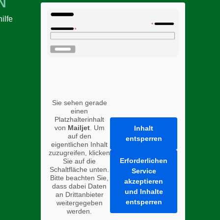
N
ilfe
n
Sie sehen gerade
einen
Platzhalterinhalt
von
Mailjet
. Um
Inhalt
auf den
entsperren
eigentlichen Inhalt
zuzugreifen, klicken
Erforderlichen
Sie auf die
Schaltfläche unten.
Service
Bitte beachten Sie,
akzeptieren
dass dabei Daten
und Inhalte
an Drittanbieter
entsperren
weitergegeben
werden.