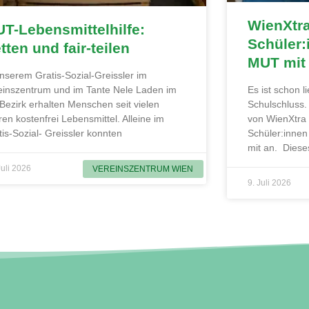
WienXtr
T-Lebensmittelhilfe:
Schüler:
tten und fair-teilen
MUT mit
unserem Gratis-Sozial-Greissler im
einszentrum und im Tante Nele Laden im
Es ist schon 
 Bezirk erhalten Menschen seit vielen
Schulschluss
ren kostenfrei Lebensmittel. Alleine im
von WienXtra
tis-Sozial- Greissler konnten
Schüler:innen
mit an. Diese
Juli 2026
VEREINSZENTRUM WIEN
9. Juli 2026