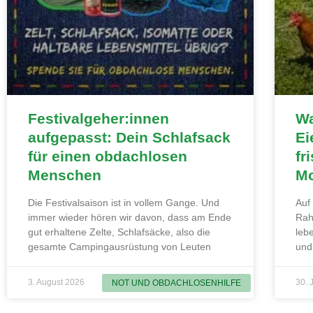
Festivalgeher:innen
Wa
aufgepasst: Dein Schlafsack
Ei
für einen obdachlosen
fr
Menschen
Mo
Die Festivalsaison ist in vollem Gange. Und
Auf
immer wieder hören wir davon, dass am Ende
Rah
gut erhaltene Zelte, Schlafsäcke, also die
leb
gesamte Campingausrüstung von Leuten
und
3. August 2026
30. 
NOT UND OBDACHLOSENHILFE