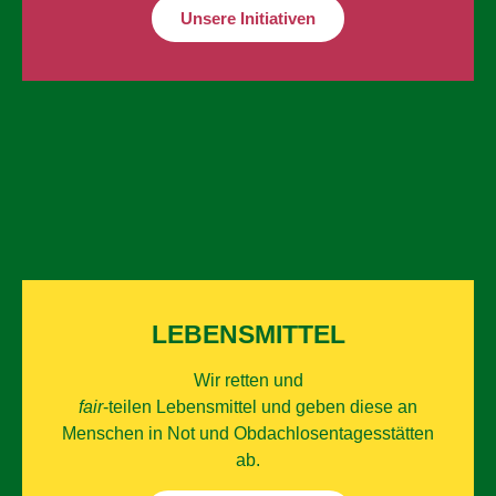
Unsere Initiativen
LEBENS­MITTEL
Wir retten und
fair
-teilen Lebensmittel und geben diese an
Menschen in Not und Obdachlosen­tagesstätten
ab.