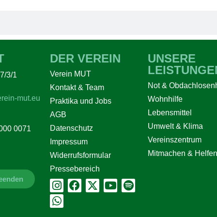
T
DER VEREIN
UNSERE
LEISTUNGE
Verein MUT
7/3/1
Not & Obdachlosenh
Kontakt & Team
rein-mut.eu
Wohnhilfe
Praktika und Jobs
Lebensmittel
AGB
Umwelt & Klima
Datenschutz
000 0071
Vereinszentrum
Impressum
Mitmachen & Helfe
Widerrufsformular
Pressebereich
beenden