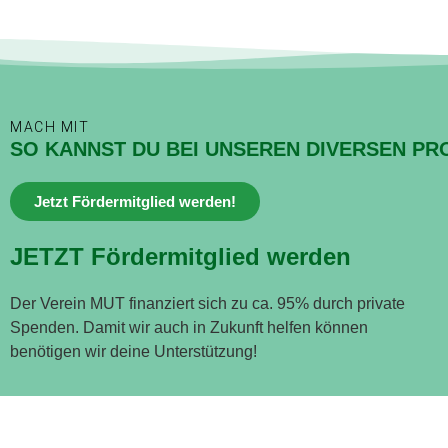
MACH MIT
SO KANNST DU BEI UNSEREN DIVERSEN PR
Jetzt Fördermitglied werden!
JETZT Fördermitglied werden
Der Verein MUT finanziert sich zu ca. 95% durch private
Spenden. Damit wir auch in Zukunft helfen können
benötigen wir deine Unterstützung!