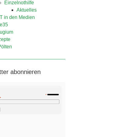
Einzelnothilfe
Aktuelles
 in den Medien
e35
ugium
epte
Pölten
tter abonnieren