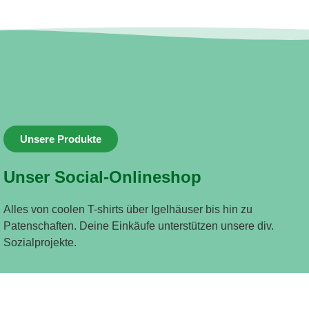
Unsere Produkte
Unser Social-Onlineshop
Alles von coolen T-shirts über Igelhäuser bis hin zu
Patenschaften. Deine Einkäufe unterstützen unsere div.
Sozialprojekte.