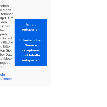
 sehen
e einen
lterinhalt
iljet
. Um
f den
Inhalt
tlichen
entsperren
halt
reifen,
n Sie auf
Erforderlichen
altfläche
Service
. Bitte
akzeptieren
ten Sie,
bei Daten
und Inhalte
tanbieter
entsperren
rgegeben
rden.
ehr
mationen