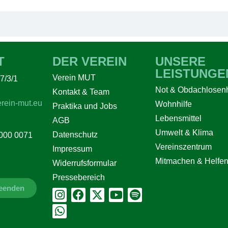
T
DER VEREIN
UNSERE
LEISTUNGE
Verein MUT
7/3/1
Not & Obdachlosenh
Kontakt & Team
rein-mut.eu
Wohnhilfe
Praktika und Jobs
Lebensmittel
AGB
Umwelt & Klima
Datenschutz
000 0071
Vereinszentrum
Impressum
Mitmachen & Helfe
Widerrufsformular
Pressebereich
beenden