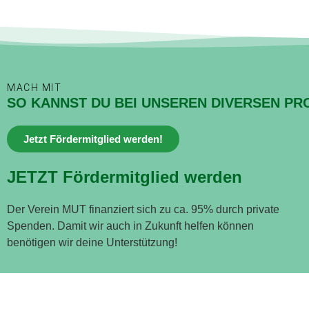
MACH MIT
SO KANNST DU BEI UNSEREN DIVERSEN PR
Jetzt Fördermitglied werden!
JETZT Fördermitglied werden
Der Verein MUT finanziert sich zu ca. 95% durch private
Spenden. Damit wir auch in Zukunft helfen können
benötigen wir deine Unterstützung!