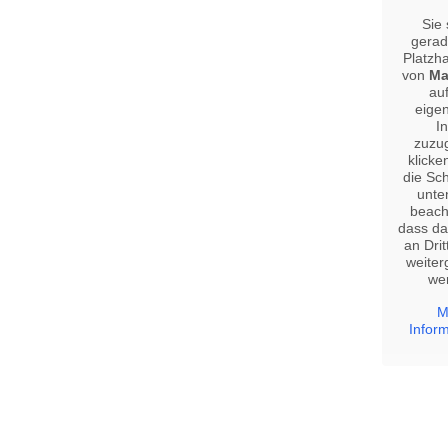
Sie
gerad
Platzha
von
Ma
au
eigen
In
zuzug
klicke
die Sch
unten
beach
dass da
an Drit
weite
we
M
Infor