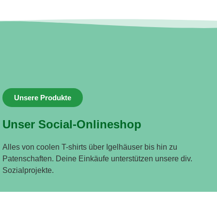
Unsere Produkte
Unser Social-Onlineshop
Alles von coolen T-shirts über Igelhäuser bis hin zu
Patenschaften. Deine Einkäufe unterstützen unsere div.
Sozialprojekte.