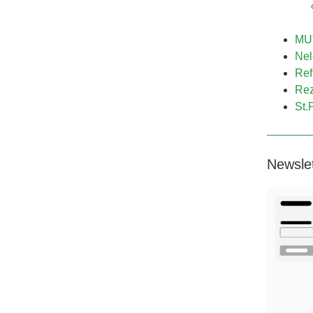
MUT
Nel
Ref
Rez
St.
Newsle