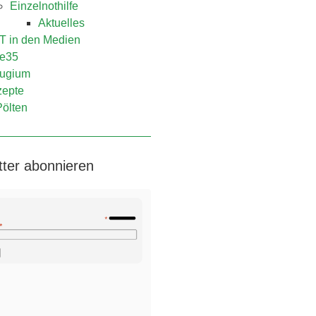
Einzelnothilfe
Aktuelles
 in den Medien
e35
ugium
epte
Pölten
tter abonnieren