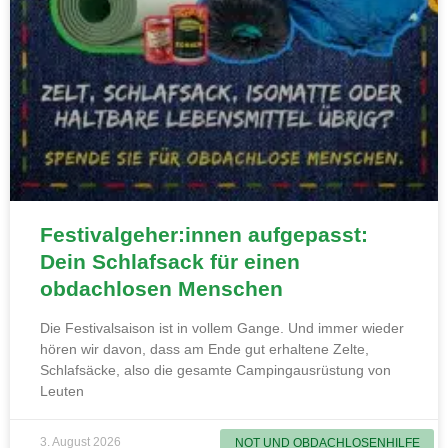
Festivalgeher:innen aufgepasst:
Dein Schlafsack für einen
obdachlosen Menschen
Die Festivalsaison ist in vollem Gange. Und immer wieder
hören wir davon, dass am Ende gut erhaltene Zelte,
Schlafsäcke, also die gesamte Campingausrüstung von
Leuten
3. August 2026
NOT UND OBDACHLOSENHILFE