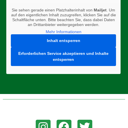
Sie sehen gerade einen Platzhalterinhalt von
Mailjet
. Um
auf den eigentlichen Inhalt zuzugreifen, klicken Sie auf die
Schaltfläche unten. Bitte beachten Sie, dass dabei Daten
an Drittanbieter weitergegeben werden.
Mehr Informationen
Inhalt entsperren
Erforderlichen Service akzeptieren und Inhalte
entsperren
Folge uns auf Instagram, Facebook, oder Twitter um aktuelle
News zu erhalten!