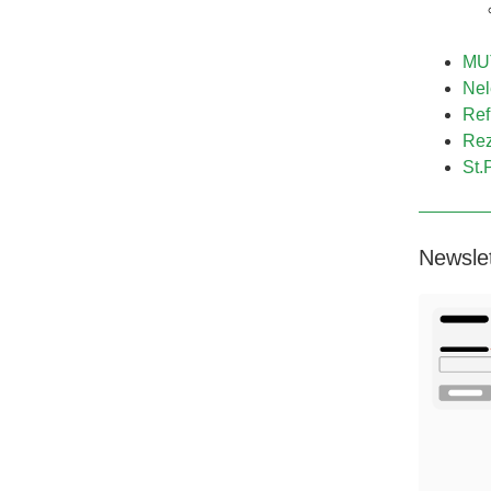
MUT
Nel
Ref
Rez
St.
Newsle