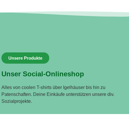
Unsere Produkte
Unser Social-Onlineshop
Alles von coolen T-shirts über Igelhäuser bis hin zu
Patenschaften. Deine Einkäufe unterstützen unsere div.
Sozialprojekte.