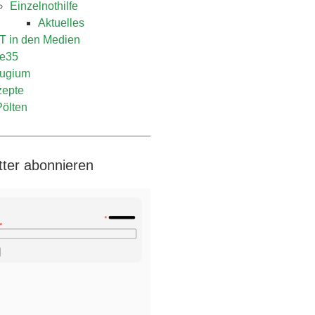
Einzelnothilfe
Aktuelles
 in den Medien
e35
ugium
epte
Pölten
tter abonnieren