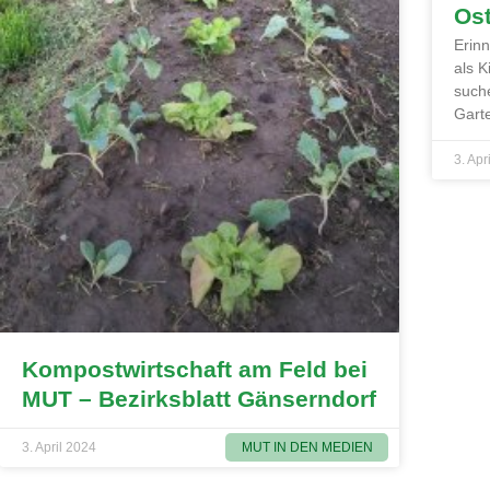
Ost
Erin
als K
suche
Garte
3. Apr
Kompostwirtschaft am Feld bei
MUT – Bezirksblatt Gänserndorf
MUT IN DEN MEDIEN
3. April 2024