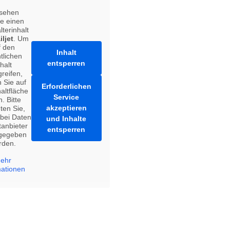
 sehen
e einen
lterinhalt
iljet
. Um
f den
Inhalt
tlichen
entsperren
halt
reifen,
n Sie auf
Erforderlichen
altfläche
Service
. Bitte
akzeptieren
ten Sie,
bei Daten
und Inhalte
tanbieter
entsperren
rgegeben
rden.
ehr
mationen