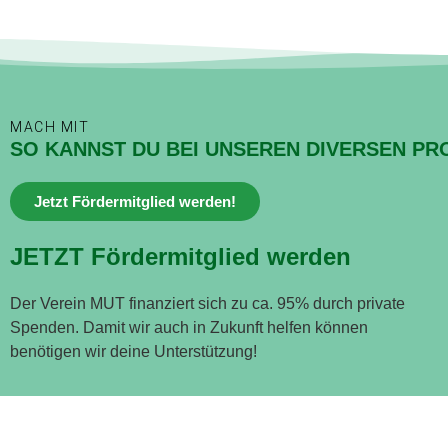
MACH MIT
SO KANNST DU BEI UNSEREN DIVERSEN PR
Jetzt Fördermitglied werden!
JETZT Fördermitglied werden
Der Verein MUT finanziert sich zu ca. 95% durch private
Spenden. Damit wir auch in Zukunft helfen können
benötigen wir deine Unterstützung!