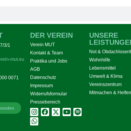
T
DER VEREIN
UNSERE
LEISTUNGE
Verein MUT
7/3/1
Not & Obdachlosenh
Kontakt & Team
rein-mut.eu
Wohnhilfe
Praktika und Jobs
Lebensmittel
AGB
Umwelt & Klima
Datenschutz
000 0071
Vereinszentrum
Impressum
Mitmachen & Helfe
Widerrufsformular
Pressebereich
beenden