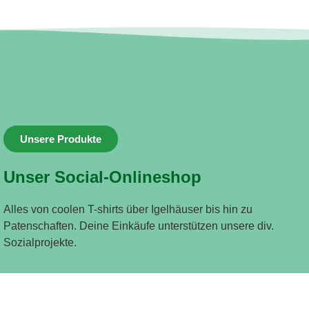
Unsere Produkte
Unser Social-Onlineshop
Alles von coolen T-shirts über Igelhäuser bis hin zu
Patenschaften. Deine Einkäufe unterstützen unsere div.
Sozialprojekte.