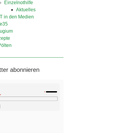
Einzelnothilfe
Aktuelles
 in den Medien
e35
ugium
epte
Pölten
tter abonnieren