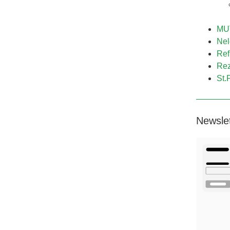
MUT
Nel
Ref
Rez
St.
Newsle