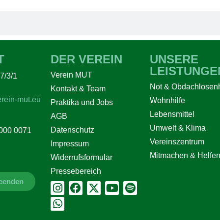
T
DER VEREIN
UNSERE
LEISTUNGE
Verein MUT
7/3/1
Not & Obdachlosenh
Kontakt & Team
rein-mut.eu
Wohnhilfe
Praktika und Jobs
Lebensmittel
AGB
Umwelt & Klima
Datenschutz
000 0071
Vereinszentrum
Impressum
Mitmachen & Helfe
Widerrufsformular
Pressebereich
beenden