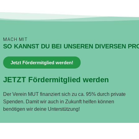
MACH MIT
SO KANNST DU BEI UNSEREN DIVERSEN PR
Jetzt Fördermitglied werden!
JETZT Fördermitglied werden
Der Verein MUT finanziert sich zu ca. 95% durch private
Spenden. Damit wir auch in Zukunft helfen können
benötigen wir deine Unterstützung!