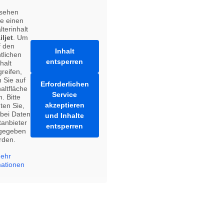
 sehen
e einen
lterinhalt
iljet
. Um
f den
Inhalt
tlichen
entsperren
halt
reifen,
n Sie auf
Erforderlichen
altfläche
Service
. Bitte
akzeptieren
ten Sie,
bei Daten
und Inhalte
tanbieter
entsperren
rgegeben
rden.
ehr
mationen