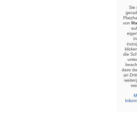
Sie
gerad
Platzha
von
Ma
au
eigen
In
zuzug
klicke
die Sch
unten
beach
dass da
an Drit
weite
we
M
Infor