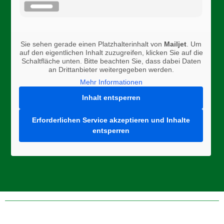
Sie sehen gerade einen Platzhalterinhalt von
Mailjet
. Um
auf den eigentlichen Inhalt zuzugreifen, klicken Sie auf die
Schaltfläche unten. Bitte beachten Sie, dass dabei Daten
an Drittanbieter weitergegeben werden.
Mehr Informationen
Inhalt entsperren
Erforderlichen Service akzeptieren und Inhalte
entsperren
Folge uns auf Instagram, Facebook, oder Twitter um aktuelle
News zu erhalten!