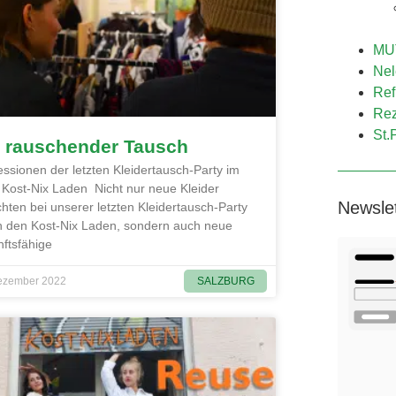
MUT
Nel
Ref
Rez
St.
n rauschender Tausch
ssionen der letzten Kleidertausch-Party im
Kost-Nix Laden Nicht nur neue Kleider
Newsle
hten bei unserer letzten Kleidertausch-Party
h den Kost-Nix Laden, sondern auch neue
ftsfähige
SALZBURG
ezember 2022